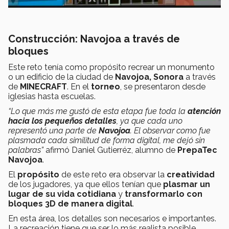
Construcción: Navojoa a través de
bloques
Este reto tenía como propósito recrear un monumento
o un edificio de la ciudad de
Navojoa, Sonora
a través
de
MINECRAFT
. En el
torneo
, se presentaron desde
iglesias hasta escuelas.
“Lo que más me gustó de esta etapa fue toda la
atención
hacia los pequeños detalles
, ya que cada uno
representó una parte de
Navojoa
. El observar como fue
plasmada cada similitud de forma digital, me dejó sin
palabras”
afirmó Daniel Gutierréz, alumno de
PrepaTec
Navojoa
.
El
propósito
de este reto era observar la
creatividad
de los jugadores, ya que ellos tenían que
plasmar un
lugar de su vida cotidiana
y
transformarlo con
bloques 3D de manera digital
.
En esta área, los detalles son necesarios e importantes.
La recreación tiene que ser lo más realista posible,