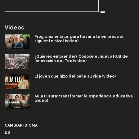
Videos
Programa enlace: para llevar a tu empresa al
siguiente nivel (video)
¿Quieres emprender? Conoce el nuevo HUB de
Innovación del Tec (video)
El joven que hizo del baile su vida (video)
Aula Futura: transformar la experiencia educativa
(video)
Más que un festival cultural: así es la magia de
VIBRART 2026 (video)
CAMBIAR IDIOMA
ES
Javier Guzmán: investigación con impacto social