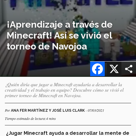
¡Aprendizaje a través de
Minecraft! Así se vivió el
torneo de Navojoa
Facebook
X
¿Quién diría que jugar a Minecraft ayudaría a desarrollar la
creatividad y el trabajo en equipo? Descubre cómo se vivió el
primer torneo de Minecraft en Navojoa.
Por
- 07/03/2021
ANA FER MARTÍNEZ Y JOSÉ LUIS CLARK
Tiempo estimado de lectura:4 mins
¿Jugar Minecraft ayuda a desarrollar la mente de