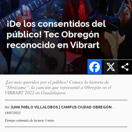
¡De los consentidos del
público! Tec Obregón
reconocido en Vibrart
Facebook
X
¡Los más queridos por el público! Conoce la historia de
“Abrázame”, la canción que representó a Obregón en el
VIBRART 2022 en Guadalajara.
Por
-
JUAN PABLO VILLALOBOS | CAMPUS CIUDAD OBREGÓN
18/07/2022
Tiempo estimado de lectura:3 mins