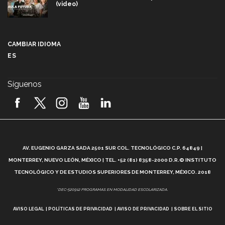
(video)
Más que un festival cultural: así es la magia de
VIBRART 2026 (video)
CAMBIAR IDIOMA
ES
Javier Guzmán: investigación con impacto social
(video)
Síguenos
¡México, en el top del mundial de robótica FIRST
2026! (video)
Vida Tec: Pasión, disciplina y básquetbol, con Gael
Adame (video)
A
AV. EUGENIO GARZA SADA 2501 SUR COL. TECNOLÓGICO C.P. 64849 |
L
¿Cómo es el Modelo Educativo Tec? (video)
MONTERREY, NUEVO LEÓN, MÉXICO | TEL. +52 (81) 8358-2000 D.R.© INSTITUTO
TECNOLÓGICO Y DE ESTUDIOS SUPERIORES DE MONTERREY, MÉXICO. 2018
Vida Tec: Feminismo e Inteligencia Artificial, Paola
*DEC-520912 PROGRAMAS EN MODALIDAD ESCOLARIZADA.
Ricaurte (video)
AVISO LEGAL
POLÍTICAS DE PRIVACIDAD
AVISO DE PRIVACIDAD
SOBRE EL SITIO