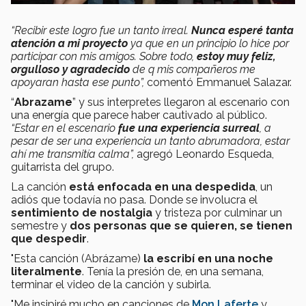
“Recibir este logro fue un tanto irreal.
Nunca esperé tanta
atención a mi proyecto
ya que en un principio lo hice por
participar con mis amigos. Sobre todo,
estoy muy feliz,
orgulloso y agradecido
de q mis compañeros me
apoyaran hasta ese punto”,
comentó Emmanuel Salazar.
“
Abrazame
” y sus interpretes llegaron al escenario con
una energía que parece haber cautivado al público.
“Estar en el escenario
fue una experiencia surreal
, a
pesar de ser una experiencia un tanto abrumadora, estar
ahí me transmitía calma”,
agregó Leonardo Esqueda,
guitarrista del grupo.
La canción
está enfocada en una despedida
, un
adiós que todavía no pasa. Donde se involucra el
sentimiento de nostalgia
y tristeza por culminar un
semestre y
dos personas que se quieren, se tienen
que despedir
.
"Esta canción (Abrázame)
la escribí en una noche
literalmente
. Tenía la presión de, en una semana,
terminar el video de la canción y subirla.
"Me insipiré mucho en canciones de
Mon Laferte
y