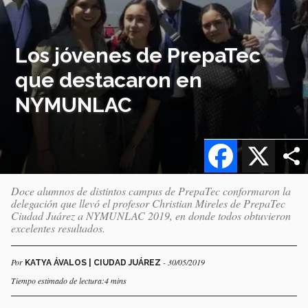
Los jóvenes de PrepaTec
que destacaron en
NYMUNLAC
Facebook
X
Doce alumnos de distintos campus de PrepaTec conformaron la
delegación que llevó el profesor Christian Mireles de PrepaTec
Ciudad Juárez a NYMUNLAC 2019, en donde todos obtuvieron
excelentes resultados.
Por
- 30/05/2019
KATYA ÁVALOS | CIUDAD JUÁREZ
Tiempo estimado de lectura:4 mins