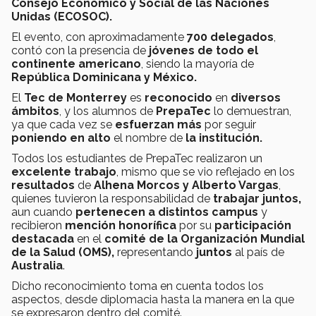
Consejo Económico y Social de las Naciones
Unidas (ECOSOC).
El evento, con aproximadamente
700 delegados
,
contó con la presencia de
jóvenes de todo el
continente americano
, siendo la mayoría de
República Dominicana y México.
El
Tec de Monterrey
es
reconocido
en
diversos
ámbitos
, y los alumnos de
PrepaTec
lo demuestran,
ya que cada vez se
esfuerzan más
por seguir
poniendo en alto
el nombre de
la institución.
Todos los estudiantes de PrepaTec realizaron un
excelente trabajo
, mismo que se vio reflejado en los
resultados
de
Alhena Morcos y Alberto Vargas
,
quienes tuvieron la responsabilidad de
trabajar juntos,
aun cuando
pertenecen a distintos campus
y
recibieron
mención honorífica
por su
participación
destacada
en el
comité de la Organización Mundial
de la Salud (OMS),
representando
juntos
al país de
Australia
.
Dicho reconocimiento toma en cuenta todos los
aspectos, desde diplomacia hasta la manera en la que
se expresaron dentro del comité.