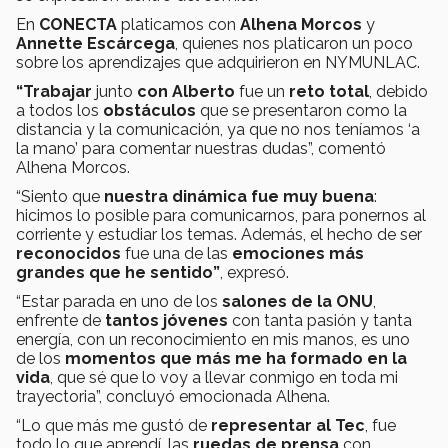
En
CONECTA
platicamos con
Alhena Morcos
y
Annette Escárcega
, quienes nos platicaron un poco
sobre los aprendizajes que adquirieron en NYMUNLAC.
“Trabajar
junto
con Alberto
fue un
reto total
, debido
a todos los
obstáculos
que se presentaron como la
distancia y la comunicación, ya que no nos teníamos ‘a
la mano’ para comentar nuestras dudas”, comentó
Alhena Morcos.
“Siento que
nuestra dinámica fue muy buena
:
hicimos lo posible para comunicarnos, para ponernos al
corriente y estudiar los temas. Además, el hecho de ser
reconocidos
fue una de las
emociones más
grandes que he sentido”
, expresó.
“Estar parada en uno de los
salones de la ONU
,
enfrente de
tantos jóvenes
con tanta pasión y tanta
energía, con un reconocimiento en mis manos, es uno
de los
momentos que más me ha formado en la
vida
, que sé que lo voy a llevar conmigo en toda mi
trayectoria”, concluyó emocionada Alhena.
“Lo que más me gustó de
representar al Tec
, fue
todo lo que aprendí, las
ruedas de prensa
con