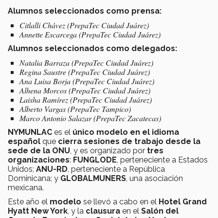
Alumnos seleccionados como prensa:
Citlalli Chávez (PrepaTec Ciudad Juárez)
Annette Escarcega (PrepaTec Ciudad Juárez)
Alumnos seleccionados como delegados:
Natalia Barraza (PrepaTec Ciudad Juárez)
Regina Saustre (PrepaTec Ciudad Juárez)
Ana Luisa Borja (PrepaTec Ciudad Juárez)
Alhena Morcos (PrepaTec Ciudad Juárez)
Laisha Ramírez (PrepaTec Ciudad Juárez)
Alberto Vargas (PrepaTec Tampico)
Marco Antonio Salazar (PrepaTec Zacatecas)
NYMUNLAC
es el
único modelo en el idioma
español
que
cierra sesiones de trabajo desde la
sede de la ONU
, y es organizado por
tres
organizaciones
:
FUNGLODE
, perteneciente a Estados
Unidos;
ANU-RD
, perteneciente a República
Dominicana; y
GLOBALMUNERS
, una asociación
mexicana.
Este año el
modelo
se llevó a cabo en el
Hotel Grand
Hyatt New York
, y la
clausura
en el
Salón del