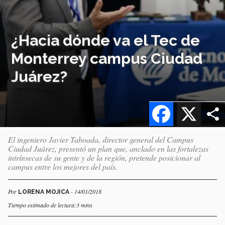
¿Hacia dónde va el Tec de
Monterrey campus Ciudad
Juárez?
Facebook
X
El ingeniero Javier Taboada, director general del Campus
Ciudad Juárez, presentó un plan que, anclado en las fortalezas
intrínsecas de su gente y de la región, pretende posicionar al
campus entre los mejores del país.
Por
- 14/01/2018
LORENA MOJICA
Tiempo estimado de lectura:3 mins