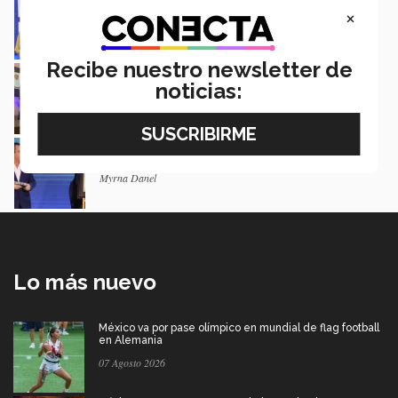
del Premio Mérito EXATEC
×
Guillermo Solorio
Recibe nuestro newsletter de
Docencia con propósito: la historia de Debbie
Hernández
noticias:
Isabel Martínez
Lidera industria acerera y recibe Premio al
Mérito EXATEC 2026 en SLP
Myrna Danel
Lo más nuevo
México va por pase olímpico en mundial de flag football
en Alemania
07 Agosto 2026