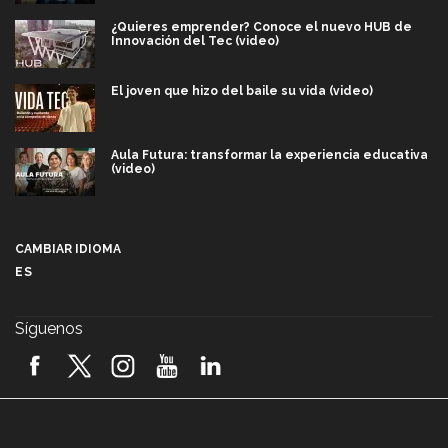
¿Quieres emprender? Conoce el nuevo HUB de
Innovación del Tec (video)
El joven que hizo del baile su vida (video)
Aula Futura: transformar la experiencia educativa
(video)
Más que un festival cultural: así es la magia de
VIBRART 2026 (video)
CAMBIAR IDIOMA
ES
Javier Guzmán: investigación con impacto social
(video)
Síguenos
¡México, en el top del mundial de robótica FIRST
2026! (video)
Vida Tec: Pasión, disciplina y básquetbol, con Gael
Adame (video)
A