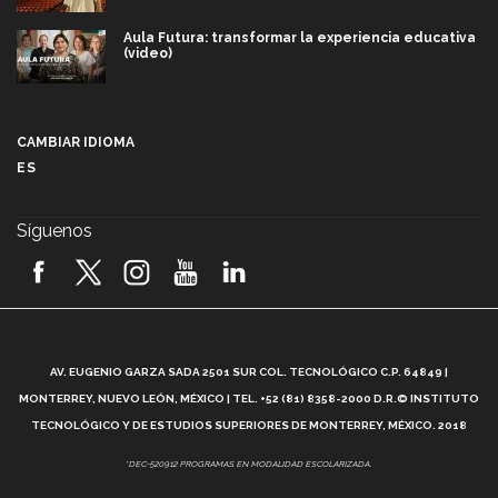
Aula Futura: transformar la experiencia educativa
(video)
Más que un festival cultural: así es la magia de
VIBRART 2026 (video)
CAMBIAR IDIOMA
ES
Javier Guzmán: investigación con impacto social
(video)
Síguenos
¡México, en el top del mundial de robótica FIRST
2026! (video)
Vida Tec: Pasión, disciplina y básquetbol, con Gael
Adame (video)
A
AV. EUGENIO GARZA SADA 2501 SUR COL. TECNOLÓGICO C.P. 64849 |
L
¿Cómo es el Modelo Educativo Tec? (video)
MONTERREY, NUEVO LEÓN, MÉXICO | TEL. +52 (81) 8358-2000 D.R.© INSTITUTO
TECNOLÓGICO Y DE ESTUDIOS SUPERIORES DE MONTERREY, MÉXICO. 2018
Vida Tec: Feminismo e Inteligencia Artificial, Paola
*DEC-520912 PROGRAMAS EN MODALIDAD ESCOLARIZADA.
Ricaurte (video)