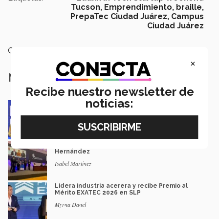
Tucson,
Emprendimiento,
braille,
PrepaTec Ciudad Juárez,
Campus
Ciudad Juárez
Categoría:
Institución
×
Notas Relacionadas
Recibe nuestro newsletter de
noticias:
Impacto y legado: Marcela Velasco, ganadora
del Premio Mérito EXATEC
Guillermo Solorio
Docencia con propósito: la historia de Debbie
Hernández
Isabel Martínez
Lidera industria acerera y recibe Premio al
Mérito EXATEC 2026 en SLP
Myrna Danel