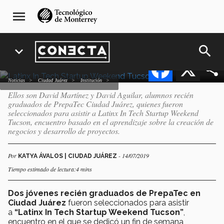
Pasar
navegación
asistieron a encuentro de
menu
al
principal
emprendimiento en Tucson
contenido
principal
search
expand_more
Facebook
X
Noticias
Ciudad Juárez
Institución
Ellos son David Martínez y David Aguilar, alumnos recién
graduados de PrepaTec Ciudad Juárez, quienes fueron
seleccionados para asistir a Latinx In Tech Startup Weekend
Tucson, encuentro basado en el aprendizaje sobre la creación de
negocios y desarrollo de proyectos.
Por
- 14/07/2019
KATYA ÁVALOS | CIUDAD JUÁREZ
Tiempo estimado de lectura:4 mins
Dos jóvenes recién graduados de PrepaTec en
Ciudad Juárez
fueron seleccionados para asistir
a
“Latinx In Tech Startup Weekend Tucson”
,
encuentro en el que se dedicó un fin de semana