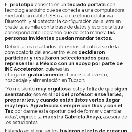
El
prototipo
consiste en un
teclado portátil
con
tecnología arduino que se conecta a una computadora
mediante un cable USB o a un teléfono celular vía
Bluetooth, y al detectar la configuración de la letra en
braille, la asimila con la base de datos y escribe la letra
correspondiente, logrando que de esta manera
las
personas invidentes puedan mandar textos.
Debido a los resultados obtenidos, al enterarse de la
convocatoria del encuentro, ellos
decidieron
participar y resultaron seleccionados para
representar a México con un apoyo por parte de
INC Accelerator
, quienes les
otorgaron
gratuitamente
el acceso al evento,
hospedaje y alimentación en Tucson.
“Yo me siento
muy orgullosa
, estoy
feliz
de que
sigan
avanzando
; ese es el
rol del profesor
:
enseñarles,
prepararles, y cuando están listos verlos llegar
muy lejos.
Agradecida siempre con Dios
y
con el
Tec
por darme esta oportunidad de formar y cambiar
vidas”, expresó la
maestra Gabriela Anaya
, asesora de
los estudiantes.
Estando en el encuentro,
tuvieron el reto de crear un