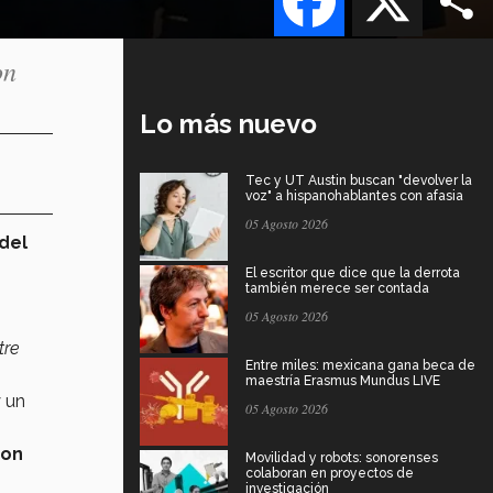
on
Lo más nuevo
Tec y UT Austin buscan "devolver la
voz" a hispanohablantes con afasia
05 Agosto 2026
del
El escritor que dice que la derrota
también merece ser contada
05 Agosto 2026
tre
Entre miles: mexicana gana beca de
maestría Erasmus Mundus LIVE
y un
05 Agosto 2026
con
Movilidad y robots: sonorenses
colaboran en proyectos de
investigación