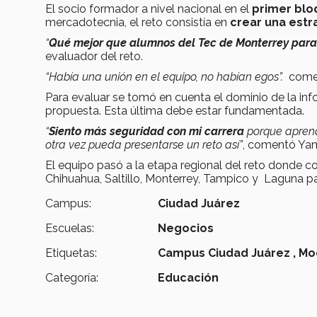
El socio formador a nivel nacional en el
primer blo
mercadotecnia, el reto consistía en
crear una estra
“
Qué mejor que alumnos del Tec de Monterrey para 
evaluador del reto.
“Había una unión en el equipo, no habían egos”.
come
Para evaluar se tomó en cuenta el dominio de la info
propuesta. Esta última debe estar fundamentada.
“
Siento más seguridad con mi carrera
porque apren
otra vez pueda presentarse un reto así”
, comentó Yam
El equipo pasó a la etapa regional del reto donde c
Chihuahua, Saltillo, Monterrey, Tampico y Laguna par
Campus:
Ciudad Juárez
Escuelas:
Negocios
Etiquetas:
Campus Ciudad Juárez ,
Mo
Categoría:
Educación