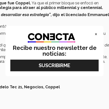
que fue Coppel.
Ya que el primer bloque se enfocó en
tegia para atraer al público millennial y centennial.
desarrollar esa estrategia”
, dijo el licenciado Emmanuel 
ntó.
×
rmación, la calidad de la presentación y la estructura de su
dí qué puedo dar de mí y cómo lo puedo dar. Me dan ganas d
Recibe nuestro newsletter de
ile.
noticias:
ompartirá sus resultados con los equipos de la Región Norte,
a buscar el pase al nacional que será en Culiacán, Sinaloa.
delo Tec 21,
Negocios,
Coppel