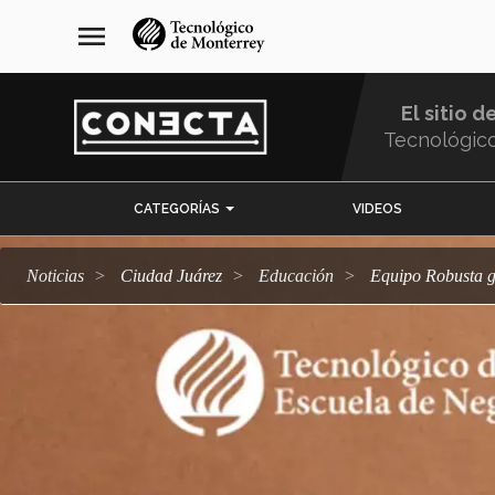
Pasar
navegación
menu
al
principal
contenido
principal
El sitio d
Tecnológic
Menu
CATEGORÍAS
VIDEOS
Comunidad
Noticias
Ciudad Juárez
Educación
Equipo Robusta g