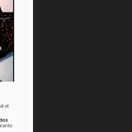
al el
dos
urante