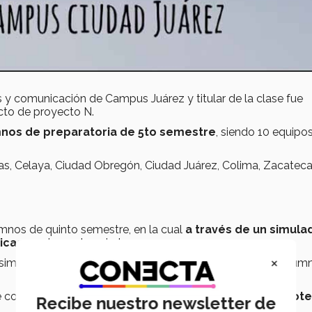
 y comunicación de Campus Juárez y titular de la clase fue
cto de proyecto N.
mnos de preparatoria de 5to semestre
, siendo 10 equipo
as, Celaya, Ciudad Obregón, Ciudad Juárez, Colima, Zacateca
mnos de quinto semestre, en la cual
a través de un simula
icas
que impactan cierta empresa.
×
 simulador
SIMULCOFFEE
, donde las empresas que los alum
e comporta conforme a decisiones de
finanzas, mercadote
Recibe nuestro newsletter de