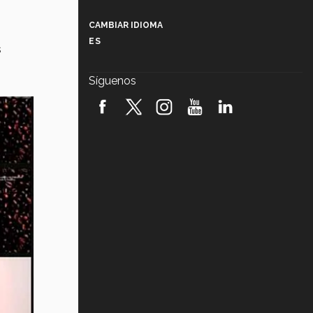
Más que un festival cultural: así es
la magia de VIBRART 2026 (video)
CAMBIAR IDIOMA
ES
s
Javier Guzmán: investigación con
impacto social (video)
Síguenos
¡México, en el top del mundial de
robótica FIRST 2026! (video)
Vida Tec: Pasión, disciplina y
básquetbol, con Gael Adame
(video)
¿Cómo es el Modelo Educativo
Tec? (video)
Vida Tec: Feminismo e Inteligencia
Artificial, Paola Ricaurte (video)