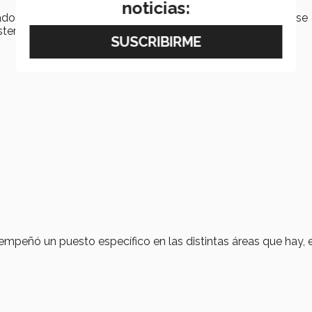
noticias:
or de proyecto N para la toma de decisiones, las cuales se
steriormente hacer análisis de ellas.
peñó un puesto específico en las distintas áreas que hay, 