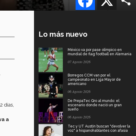
Lo más nuevo
México va por pase olímpico en
mundial de flag football en Alemania
07 Agosto 2026
r
Borregos CCM van por el
campeonato en Liga Mayor de
americano
06 Agosto 2026
De PrepaTec Qro al mundo: el
2 días,
escenario donde nació un gran
sueño
06 Agosto 2026
va a
Tec y UT Austin buscan "devolver la
voz" a hispanohablantes con afasia