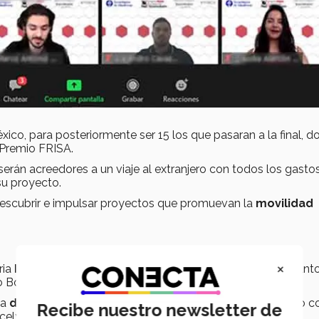
ico, para posteriormente ser 15 los que pasaran a la final, 
 Premio FRISA.
rán acreedores a un viaje al extranjero con todos los gasto
su proyecto.
escubrir e impulsar proyectos que promuevan la
movilidad
×
ria
Liderazgo Emprendedor
con el proyecto Pure Atl, junt
o Bohmer.
 a
disminuir el consumo desmesurado del agua
, junto c
Recibe nuestro newsletter de
celyne.