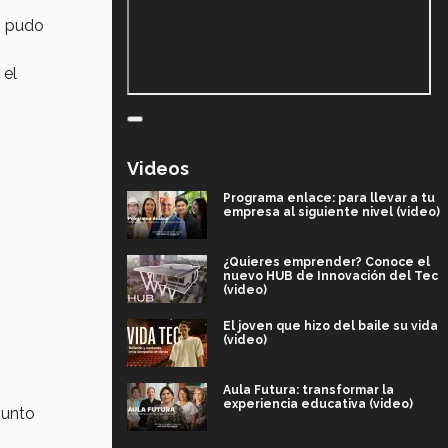
o pudo
 el
Videos
Programa enlace: para llevar a tu
empresa al siguiente nivel (video)
¿Quieres emprender? Conoce el
nuevo HUB de Innovación del Tec
(video)
El joven que hizo del baile su vida
(video)
Aula Futura: transformar la
experiencia educativa (video)
junto