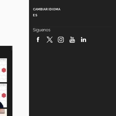
Más que un festival cultural: así es
la magia de VIBRART 2026 (video)
CAMBIAR IDIOMA
ES
Javier Guzmán: investigación con
impacto social (video)
Síguenos
¡México, en el top del mundial de
robótica FIRST 2026! (video)
Vida Tec: Pasión, disciplina y
básquetbol, con Gael Adame
(video)
¿Cómo es el Modelo Educativo
Tec? (video)
Vida Tec: Feminismo e Inteligencia
Artificial, Paola Ricaurte (video)