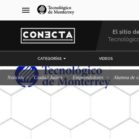
Pasar
navegación
menu
al
principal
contenido
principal
El sitio d
Tecnológic
Menu
CATEGORÍAS
VIDEOS
Comunidad
Noticias
Ciudad Juárez
emprendedores
Alumna de 