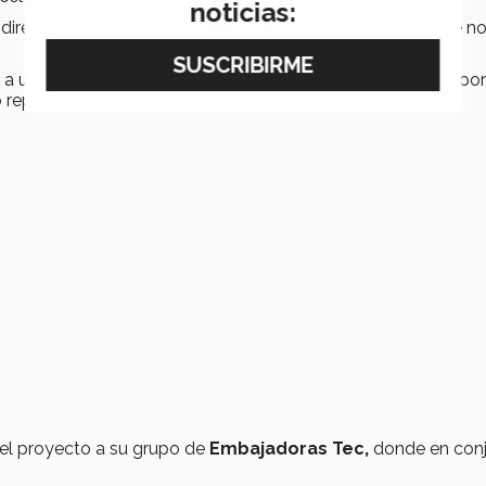
noticias:
se directo para concursar en la competencia regional, donde n
a uno de los integrantes del equipo para poder competir por
o representante.
 el proyecto a su grupo de
Embajadoras Tec,
donde en con