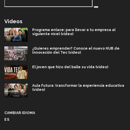
Videos
Programa enlace: para llevar a tu empresa al
siguiente nivel (video)
¿Quieres emprender? Conoce el nuevo HUB de
Innovación del Tec (video)
El joven que hizo del baile su vida (video)
Aula Futura: transformar la experiencia educativa
(video)
Más que un festival cultural: así es la magia de
VIBRART 2026 (video)
CAMBIAR IDIOMA
ES
Javier Guzmán: investigación con impacto social
(video)