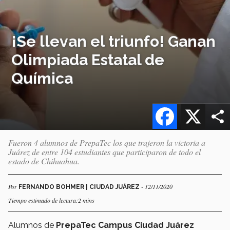
¡Se llevan el triunfo! Ganan
Olimpiada Estatal de
Química
Facebook
X
Fueron 4 alumnos de PrepaTec los que trajeron la victoria a
Juárez de entre 104 estudiantes que participaron de todo el
estado de Chihuahua.
Por
- 12/11/2020
FERNANDO BOHMER | CIUDAD JUÁREZ
Tiempo estimado de lectura:2 mins
Alumnos de
PrepaTec Campus Ciudad Juárez