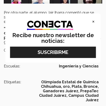
Por otra parte, el alumno Jair Ibarra comentó que se
sintió muy feliz al ver que el tiempo que dedicó a
×
estudiar rindió frutos satisfactoriamente.
“Puse mis conocimientos en prueba y me
demostré que cuando uno se propone algo, lo
Recibe nuestro newsletter de
puede lograr con empeño y dedicación”,
agrego el
noticias:
ganador a la medalla de bronce.
Campus:
Ciudad Juárez
Escuelas:
Ingeniería y Ciencias
Etiquetas:
Olimpiada Estatal de Química
Chihuahua,
oro,
Plata,
Bronce,
Ganadores Juárez,
PrepaTec
Ciudad Juárez,
Campus Ciudad
Juárez