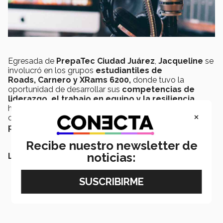
Egresada de
PrepaTec Ciudad Juárez
,
Jacqueline
se
involucró en los grupos
estudiantiles de
Roads, Carnero y XRams 6200,
donde tuvo la
oportunidad de desarrollar sus
competencias de
liderazgo, el trabajo en equipo y la resiliencia
,
habilidades que la llevaron a ganarse un lugar de
×
columnista en
El Heraldo de Juárez
, donde ella
publica artículos de opinión
.
Recibe nuestro newsletter de
noticias:
LEE TAMBIÉN: