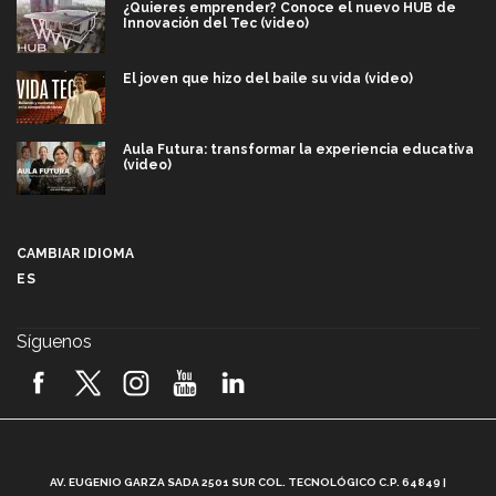
¿Quieres emprender? Conoce el nuevo HUB de
Innovación del Tec (video)
El joven que hizo del baile su vida (video)
Aula Futura: transformar la experiencia educativa
(video)
Más que un festival cultural: así es la magia de
VIBRART 2026 (video)
CAMBIAR IDIOMA
ES
Javier Guzmán: investigación con impacto social
(video)
Síguenos
¡México, en el top del mundial de robótica FIRST
2026! (video)
Vida Tec: Pasión, disciplina y básquetbol, con Gael
Adame (video)
A
AV. EUGENIO GARZA SADA 2501 SUR COL. TECNOLÓGICO C.P. 64849 |