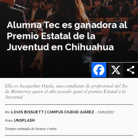
Alumna Tec es ganadora al
Premio Estatal de la
Juventud en Chihuahua
Facebook
X
Ella es Jacqueline Ojeda, una estudiante de profesional del Tec
de Monterrey quien el año pasado ganó el premio Estatal a la
Juventud
Por
- 31/01/2022
LOUIS BISSUETT | CAMPUS CIUDAD JUÁREZ
Fotos
UNSPLASH
Tiempo estimado de lectura:3 mins