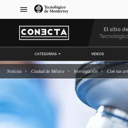
Pasar
navegación
menu
al
principal
contenido
principal
El sitio d
Tecnológic
Menu
CATEGORÍAS
VIDEOS
Comunidad
Noticias
Ciudad de México
Investigación
Con sus ar