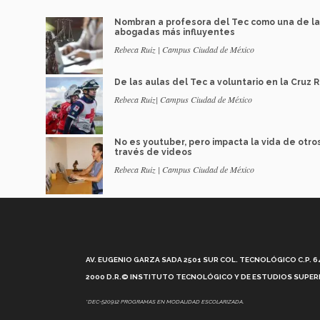
Nombran a profesora del Tec como una de l
abogadas más influyentes
Rebeca Ruiz | Campus Ciudad de México
De las aulas del Tec a voluntario en la Cruz R
Rebeca Ruiz| Campus Ciudad de México
No es youtuber, pero impacta la vida de otro
través de videos
Rebeca Ruiz | Campus Ciudad de México
AV. EUGENIO GARZA SADA 2501 SUR COL. TECNOLÓGICO C.P. 648
2000 D.R.© INSTITUTO TECNOLÓGICO Y DE ESTUDIOS SUPERI
*DEC-520912 PROGRAMAS EN MODALIDAD ESCOLARIZADA.