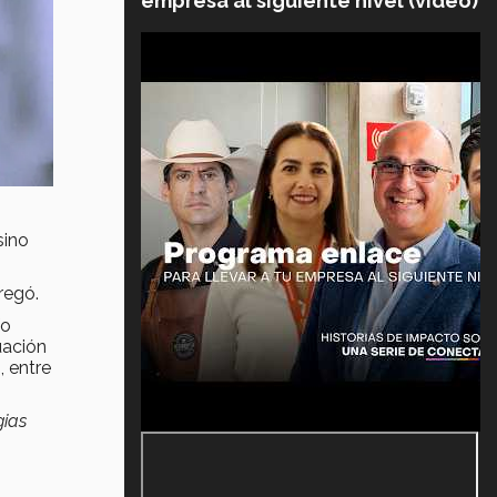
empresa al siguiente nivel (video)
sino
regó.
ío
uación
, entre
gias