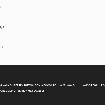
as
oja
s a
Aviso
Legal
49 | MONTERREY, NUEVO LEÓN, MÉXICO | TEL. +52 (81) 8358-
AVISO LEGAL
PO
ORES DE MONTERREY, MÉXICO. 2018