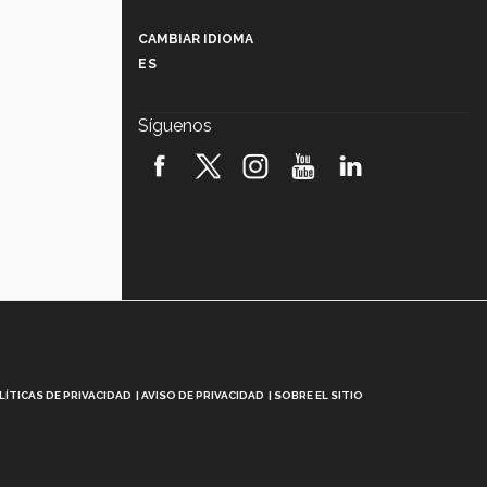
Más que un festival cultural: así es
la magia de VIBRART 2026 (video)
CAMBIAR IDIOMA
ES
Javier Guzmán: investigación con
impacto social (video)
Síguenos
¡México, en el top del mundial de
robótica FIRST 2026! (video)
Vida Tec: Pasión, disciplina y
básquetbol, con Gael Adame
(video)
¿Cómo es el Modelo Educativo
Tec? (video)
Vida Tec: Feminismo e Inteligencia
Artificial, Paola Ricaurte (video)
LÍTICAS DE PRIVACIDAD
AVISO DE PRIVACIDAD
SOBRE EL SITIO