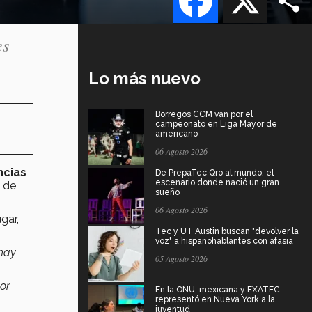
es
Lo más nuevo
Borregos CCM van por el
campeonato en Liga Mayor de
americano
06 Agosto 2026
ncias
De PrepaTec Qro al mundo: el
escenario donde nació un gran
s de
sueño
06 Agosto 2026
gar,
Tec y UT Austin buscan "devolver la
voz" a hispanohablantes con afasia
 hay
05 Agosto 2026
or
En la ONU: mexicana y EXATEC
representó en Nueva York a la
juventud