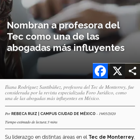
Nombran a profesora del
Tec como una de las
abogadas más influyentes
Facebook
X
Iliana Rodríguez Santibáñez, profesora del Tec de Monterrey, fue
considerada por la revista especializada Foro Jurídico, como
una de las abogadas más influyentes en México.
Por
- 19/05/2020
REBECA RUIZ | CAMPUS CIUDAD DE MÉXICO
Tiempo estimado de lectura:3 mins
Su liderazgo en distintas áreas en el
Tec de Monterrey
,