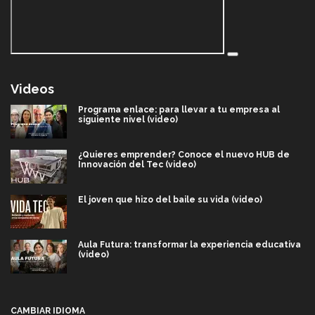
Videos
Programa enlace: para llevar a tu empresa al
siguiente nivel (video)
¿Quieres emprender? Conoce el nuevo HUB de
Innovación del Tec (video)
El joven que hizo del baile su vida (video)
Aula Futura: transformar la experiencia educativa
(video)
Más que un festival cultural: así es la magia de
VIBRART 2026 (video)
CAMBIAR IDIOMA