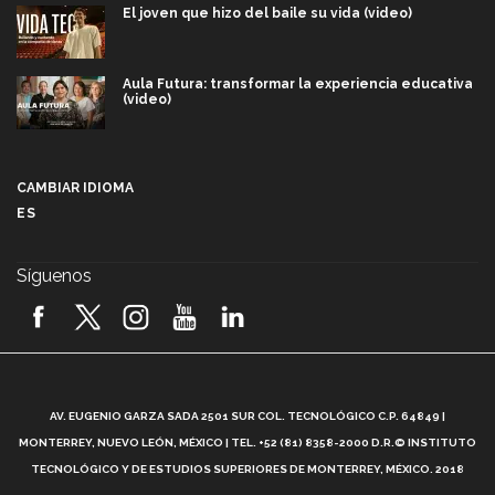
El joven que hizo del baile su vida (video)
Aula Futura: transformar la experiencia educativa
(video)
Más que un festival cultural: así es la magia de
VIBRART 2026 (video)
CAMBIAR IDIOMA
ES
Javier Guzmán: investigación con impacto social
(video)
Síguenos
¡México, en el top del mundial de robótica FIRST
2026! (video)
Vida Tec: Pasión, disciplina y básquetbol, con Gael
Adame (video)
A
AV. EUGENIO GARZA SADA 2501 SUR COL. TECNOLÓGICO C.P. 64849 |
L
¿Cómo es el Modelo Educativo Tec? (video)
MONTERREY, NUEVO LEÓN, MÉXICO | TEL. +52 (81) 8358-2000 D.R.© INSTITUTO
TECNOLÓGICO Y DE ESTUDIOS SUPERIORES DE MONTERREY, MÉXICO. 2018