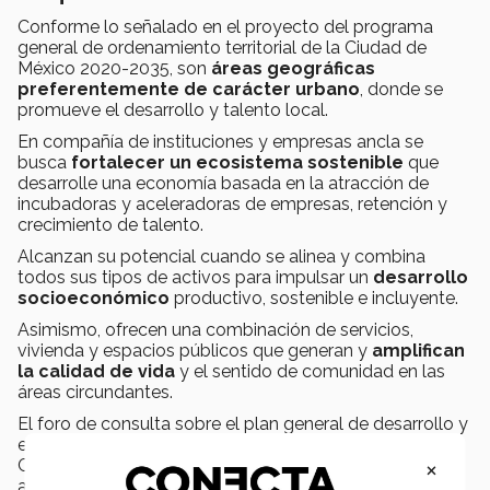
Conforme lo señalado en el proyecto del programa
general de ordenamiento territorial de la Ciudad de
México 2020-2035, son
áreas geográficas
preferentemente de carácter urbano
, donde se
promueve el desarrollo y talento local.
En compañía de instituciones y empresas ancla se
busca
fortalecer un ecosistema sostenible
que
desarrolle una economía basada en la atracción de
incubadoras y aceleradoras de empresas, retención y
crecimiento de talento.
Alcanzan su potencial cuando se alinea y combina
todos sus tipos de activos para impulsar un
desarrollo
socioeconómico
productivo, sostenible e incluyente.
Asimismo, ofrecen una combinación de servicios,
vivienda y espacios públicos que generan y
amplifican
la calidad de vida
y el sentido de comunidad en las
áreas circundantes.
El foro de consulta sobre el plan general de desarrollo y
el programa general de ordenamiento territorial de la
×
Ciudad de México, se llevó a cabo el día primero de
agosto del 2022 en
campus Ciudad de México
,