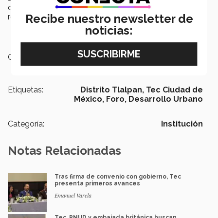
donde participaron vecinos de la alcaldía,
Recibe nuestro newsletter de
representantes del gobierno y académicos del Tec.
noticias:
Campus:
Ciudad de México
Etiquetas:
Distrito Tlalpan,
Tec Ciudad de
México,
Foro,
Desarrollo Urbano
Categoría:
Institución
Notas Relacionadas
Tras firma de convenio con gobierno, Tec
presenta primeros avances
Emanuel Varela
Tec, PNUD y embajada británica buscan