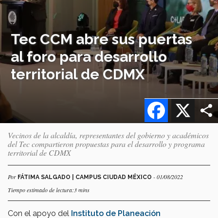
Tec CCM abre sus puertas
al foro para desarrollo
territorial de CDMX
Facebook
X
Vecinos de la alcaldía, representantes del gobierno y académicos
del Tec compartieron propuestas para el desarrollo y programa
territorial de CDMX
Por
- 01/08/2022
FÁTIMA SALGADO | CAMPUS CIUDAD MÉXICO
Tiempo estimado de lectura:3 mins
Con el apoyo del
Instituto de Planeación