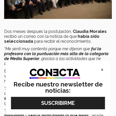
Dos meses después la postulación,
Claudia Morales
recibió un correo con la noticia de que
había sido
seleccionada
para recibir el reconocimiento.
“Me sentí muy contenta porque me dijeron que
fui la
profesora con la puntuación más alta de la categoría
de Media Superior
, gracias a las actividades que he
desarrollado en PrepaTec”,
menciona
.
×
El día de la ceremonia, la docente se percató de algo,
varios de los profesores que también recibían ese día la
medalla,
tenían experiencia de hasta 40 años
.
Recibe nuestro newsletter de
“
Sentí una enorme responsabilidad
al compartir asiento
noticias:
con grandes profesores.
Piensan que ser profesor es
sencillo
, pero
la docencia te tiene que gustar,
si no, te
quedarás haciendo lo mismo durante años.
“Recibir
la medalla es la responsabilidad de seguir
innovando
y
seguir disfrutando lo que hago
”
, añade