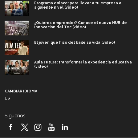
Programa enlace: para llevar a tu empresa al
siguiente nivel (video)
¿Quieres emprender? Conoce el nuevo HUB de
Innovación del Tec (video)
El joven que hizo del baile su vida (video)
Aula Futura: transformar la experiencia educativa
(video)
Más que un festival cultural: así es la magia de
VIBRART 2026 (video)
CAMBIAR IDIOMA
ES
Javier Guzmán: investigación con impacto social
(video)
Síguenos
¡México, en el top del mundial de robótica FIRST
2026! (video)