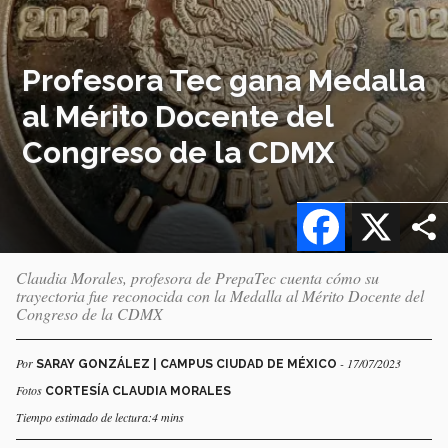
Profesora Tec gana Medalla
al Mérito Docente del
Congreso de la CDMX
Facebook
X
Claudia Morales, profesora de PrepaTec cuenta cómo su
trayectoria fue reconocida con la Medalla al Mérito Docente del
Congreso de la CDMX
Por
- 17/07/2023
SARAY GONZÁLEZ | CAMPUS CIUDAD DE MÉXICO
Fotos
CORTESÍA CLAUDIA MORALES
Tiempo estimado de lectura:4 mins