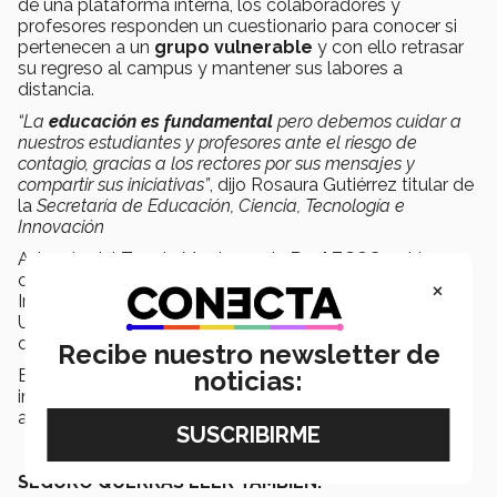
de una plataforma interna, los colaboradores y
profesores responden un cuestionario para conocer si
pertenecen a un
grupo vulnerable
y con ello retrasar
su regreso al campus y mantener sus labores a
distancia.
“La
educación es fundamental
pero debemos cuidar a
nuestros estudiantes y profesores ante el riesgo de
contagio, gracias a los rectores por sus mensajes y
compartir sus iniciativas”
, dijo Rosaura Gutiérrez titular de
la
Secretaría de Educación, Ciencia, Tecnología e
Innovación
Además del Tec de Monterrey, la
Red ECOS
, está
conformada por instituciones como Ibero, Anáhuac,
×
Instituto Politécnico Nacional, Universidad La Salle,
Universidad Nacional Autónoma de México, ITAM, entre
otras.
Recibe nuestro newsletter de
noticias:
En esta red de universidades, el gobierno y las
instituciones se unen para desarrollar iniciativas que
atiendan los grandes retos de la Ciudad de México.
SEGURO QUERRÁS LEER TAMBIÉN: