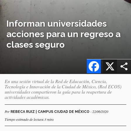
Informan universidades
acciones para un regreso a
clases seguro
Facebook
X
En una sesión virtual de la Red de Educación, Ciencia,
Tecnología e Innovación de la Ciudad de México, (Red ECOS)
universidades compartieron la guía para la reapertura de
actividades académicas.
Por
- 22/06/2020
REBECA RUIZ | CAMPUS CIUDAD DE MÉXICO
Tiempo estimado de lectura:3 mins