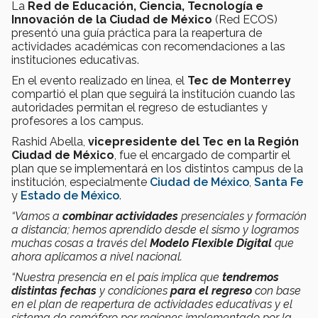
La
Red de Educación, Ciencia, Tecnología e
Innovación de la Ciudad de México
(Red ECOS)
presentó una guía práctica para la reapertura de
actividades académicas con recomendaciones a las
instituciones educativas.
En el evento realizado en línea, el
Tec de Monterrey
compartió el plan que seguirá la institución cuando las
autoridades permitan el regreso de estudiantes y
profesores a los campus.
Rashid Abella,
vicepresidente del Tec en la Región
Ciudad de México
, fue el encargado de compartir el
plan que se implementará en los distintos campus de la
institución, especialmente
Ciudad de México
,
Santa Fe
y
Estado de México
.
“Vamos a
combinar actividades
presenciales y formación
a distancia; hemos aprendido desde el sismo y logramos
muchas cosas a través del
Modelo Flexible Digital
que
ahora aplicamos a nivel nacional.
“Nuestra presencia en el país implica que
tendremos
distintas fechas
y condiciones
para el regreso
con base
en el plan de reapertura de actividades educativas y el
sistema de semáforo por regiones implementado por la