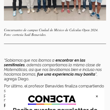
Concursantes de campus Ciudad de México de Calculus Open 2024.
Foto: cortesía Saúl Benavides.
“Sabíamos que nos íbamos a
encontrar en las
semifinales
, además compartíamos la misma clase de
Matemáticas, así que nos llevábamos bien e incluso nos
hacíamos bromas,
fue una experiencia muy bonita
”
,
agrega Diego.
Por último, el profesor Benavides finaliza compartiendo
su deseo de que en futuras ediciones Calculus Open
×
pueda ser llevado a cabo presencialmente y que
nuevamente
campus Ciudad de México se lleve el
primer lugar
.