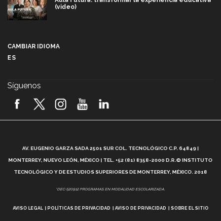
Aula Futura: transformar la experiencia educativa
(video)
Más que un festival cultural: así es la magia de
VIBRART 2026 (video)
CAMBIAR IDIOMA
ES
Javier Guzmán: investigación con impacto social
(video)
Síguenos
¡México, en el top del mundial de robótica FIRST
2026! (video)
Vida Tec: Pasión, disciplina y básquetbol, con Gael
Adame (video)
A
AV. EUGENIO GARZA SADA 2501 SUR COL. TECNOLÓGICO C.P. 64849 |
L
¿Cómo es el Modelo Educativo Tec? (video)
MONTERREY, NUEVO LEÓN, MÉXICO | TEL. +52 (81) 8358-2000 D.R.© INSTITUTO
TECNOLÓGICO Y DE ESTUDIOS SUPERIORES DE MONTERREY, MÉXICO. 2018
Vida Tec: Feminismo e Inteligencia Artificial, Paola
*DEC-520912 PROGRAMAS EN MODALIDAD ESCOLARIZADA.
Ricaurte (video)
AVISO LEGAL
POLÍTICAS DE PRIVACIDAD
AVISO DE PRIVACIDAD
SOBRE EL SITIO