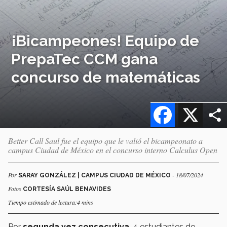
¡Bicampeones! Equipo de
PrepaTec CCM gana
concurso de matemáticas
Facebook
X
Better Call Saul fue el equipo que le valió el bicampeonato a
campus Ciudad de México en el concurso interno Calculus Open
Por
- 18/07/2024
SARAY GONZÁLEZ | CAMPUS CIUDAD DE MÉXICO
Fotos
CORTESÍA SAÚL BENAVIDES
Tiempo estimado de lectura:4 mins
Por
segunda vez consecutiva
, 4 estudiantes de