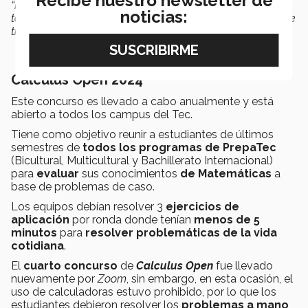
Recibe nuestro newsletter de
“Nos emociona volver a ganar, pero nos encantaría
noticias:
también que sigan demostrando el
buen desempeño
que
tienen como estudiantes,
mientras se divierten
”.
Calculus Open 2024
Este concurso es llevado a cabo anualmente y está
abierto a todos los campus del Tec.
Tiene como objetivo reunir a estudiantes de últimos
semestres de
todos los programas de PrepaTec
(Bicultural, Multicultural y Bachillerato Internacional)
para
evaluar
sus conocimientos
de Matemáticas
a
base de problemas de caso.
Los equipos debían resolver 3
ejercicios de
aplicación
por ronda donde tenían
menos de 5
minutos
para
resolver problemáticas de la vida
cotidiana
.
El
cuarto concurso
de
Calculus Open
fue llevado
nuevamente por
Zoom
, sin embargo, en esta ocasión, el
uso de calculadoras estuvo prohibido, por lo que los
estudiantes debieron resolver los
problemas a mano