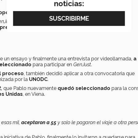
noticias:
oportunidades
a través de
páginas en internet
.
nJust)
, una
iniciativa de la UNODC
para fomentar la
prevención del delito y justicia penal
.
de un ensayo y finalmente una entrevista por videollamada,
a
seleccionado
para participar en
GenJust
.
l proceso
, también decidió aplicar a otra convocatoria que
nizada por la
UNODC
.
,
que Pablo nuevamente
quedó seleccionado
para la cons
es Unidas
, en Viena.
e esas mil,
aceptaron a 55
y solo le pagaron el viaje a otra pers
 la iniciativa de Pablo, finalmente lo invitaron a quedarse para