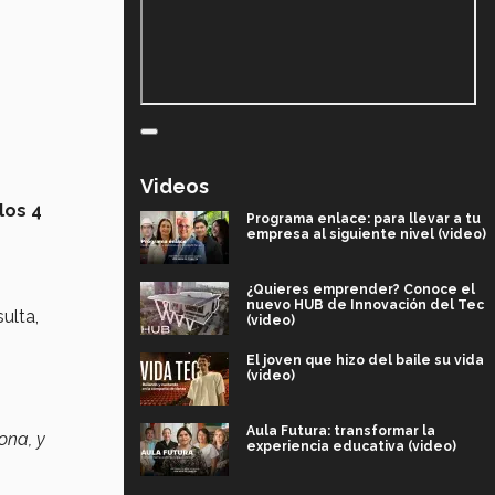
Videos
 los 4
Programa enlace: para llevar a tu
empresa al siguiente nivel (video)
¿Quieres emprender? Conoce el
nuevo HUB de Innovación del Tec
ulta,
(video)
El joven que hizo del baile su vida
(video)
Aula Futura: transformar la
ona, y
experiencia educativa (video)