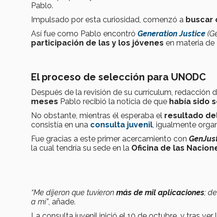
Pablo.
Impulsado por esta curiosidad, comenzó a
buscar 
Así fue como Pablo encontró
Generation Justice
(Ge
participación de las y los jóvenes
en materia de
El proceso de selección para UNODC
Después de la revisión de su currículum, redacción 
meses
Pablo recibió la noticia de que
había sido 
No obstante, mientras él esperaba el
resultado de
consistía en una
consulta juvenil
, igualmente orga
Fue gracias a este primer acercamiento con
GenJust
la cual tendría su sede en la
Oficina de las Nacion
“Me dijeron que tuvieron
más de mil aplicaciones
; d
a mí”
, añade.
La consulta juvenil inició el 10 de octubre, y tras ver