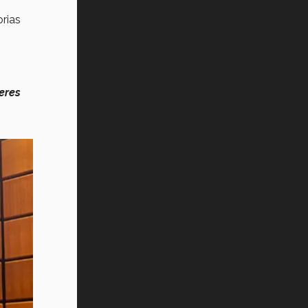
rias
ieres