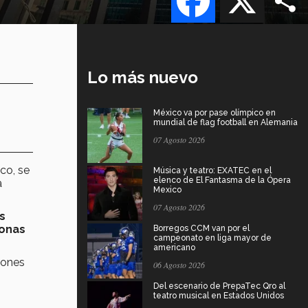
Lo más nuevo
México va por pase olímpico en
mundial de flag football en Alemania
07 Agosto 2026
co, se
Música y teatro: EXATEC en el
elenco de El Fantasma de la Ópera
a
Mexico
07 Agosto 2026
s
sonas
Borregos CCM van por el
campeonato en liga mayor de
americano
iones
06 Agosto 2026
Del escenario de PrepaTec Qro al
teatro musical en Estados Unidos