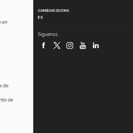
Más que un festival cultural: así es
la magia de VIBRART 2026 (video)
CAMBIAR IDIOMA
ES
Javier Guzmán: investigación con
n en
impacto social (video)
Síguenos
¡México, en el top del mundial de
robótica FIRST 2026! (video)
Vida Tec: Pasión, disciplina y
básquetbol, con Gael Adame
(video)
¿Cómo es el Modelo Educativo
Tec? (video)
a de
Vida Tec: Feminismo e Inteligencia
enta de
Artificial, Paola Ricaurte (video)