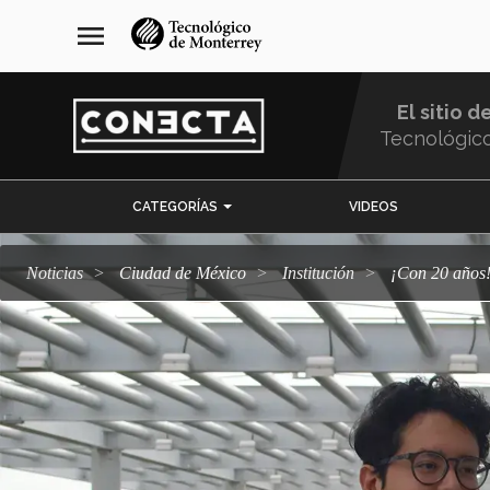
Pasar
navegación
menu
al
principal
contenido
principal
El sitio d
Tecnológic
Menu
CATEGORÍAS
VIDEOS
Comunidad
Noticias
Ciudad de México
Institución
¡Con 20 año