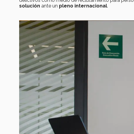
delictivos como medio de reclutamiento para perso
solución
ante un
pleno internacional
.