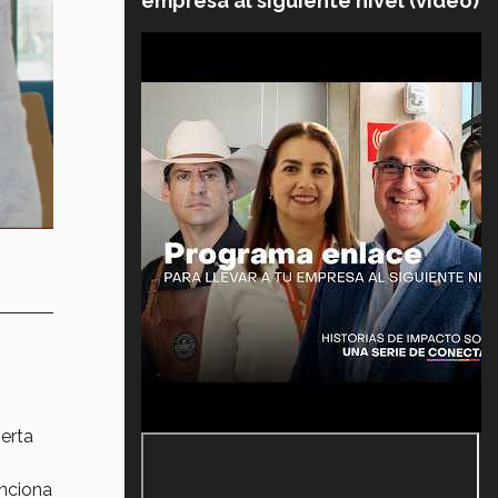
empresa al siguiente nivel (video)
erta
nciona