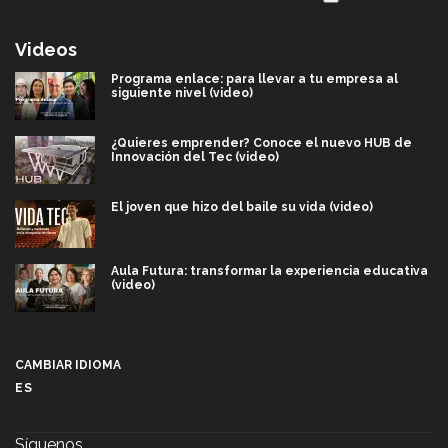
Videos
Programa enlace: para llevar a tu empresa al
siguiente nivel (video)
¿Quieres emprender? Conoce el nuevo HUB de
Innovación del Tec (video)
El joven que hizo del baile su vida (video)
Aula Futura: transformar la experiencia educativa
(video)
Más que un festival cultural: así es la magia de
VIBRART 2026 (video)
CAMBIAR IDIOMA
ES
Javier Guzmán: investigación con impacto social
(video)
Síguenos