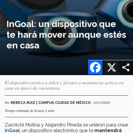
InGoal: un dispositivo que
te hará mover aunque estés
en casa
Facebook
X
El dispositivo motiva a niños y jóvenes a mantenerse activos en
casa en época de cuarentena.
Por
- 01/12/2020
REBECA RUIZ | CAMPUS CIUDAD DE MÉXICO
Tiempo estimado de lectura:2 mins
Zacnicté Molina y Alejandro Pineda se unieron para crear
InGoal
, un dispositivo electrónico que te
mantendrá