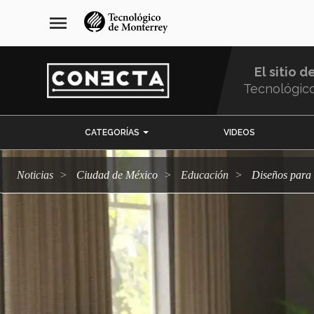
Pasar
navegación
menu
al
principal
contenido
principal
El sitio d
Tecnológic
Menu
CATEGORÍAS
VIDEOS
Comunidad
Noticias
Ciudad de México
Educación
Diseños par