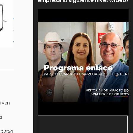
empresa al siguiente nivel (video)
irven
ra
no solo