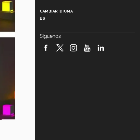
Más que un festival cultural: así es
la magia de VIBRART 2026 (video)
CAMBIAR IDIOMA
ES
Javier Guzmán: investigación con
impacto social (video)
Síguenos
¡México, en el top del mundial de
robótica FIRST 2026! (video)
Vida Tec: Pasión, disciplina y
básquetbol, con Gael Adame
(video)
¿Cómo es el Modelo Educativo
Tec? (video)
Vida Tec: Feminismo e Inteligencia
Artificial, Paola Ricaurte (video)