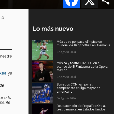
 a
Lo más nuevo
México va por pase olímpico en
mundial de flag football en Alemania
07 Agosto 2026
emestre
Música y teatro: EXATEC en el
elenco de El Fantasma de la Ópera
México
kea
ya
07 Agosto 2026
Borregos CCM van por el
 de
campeonato en liga mayor de
americano
ar a la
06 Agosto 2026
emente
Del escenario de PrepaTec Qro al
teatro musical en Estados Unidos