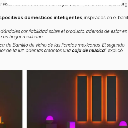
a visión de cómo sería en tu hogar”
, dijo Tjeerd Van Waijenburg
spositivos domésticos inteligentes
, inspirados en el barri
rindándoles confiabilidad sobre el producto, además de estar en
de un hogar mexicano.
ica de Barrilito de vidrio de las Fondas mexicanas. El segundo
alor de la luz, además creamos una
caja de música
”,
explicó