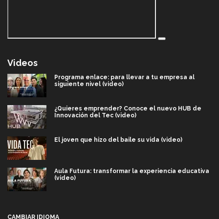
Videos
Programa enlace: para llevar a tu empresa al
siguiente nivel (video)
¿Quieres emprender? Conoce el nuevo HUB de
Innovación del Tec (video)
El joven que hizo del baile su vida (video)
Aula Futura: transformar la experiencia educativa
(video)
Más que un festival cultural: así es la magia de
VIBRART 2026 (video)
CAMBIAR IDIOMA