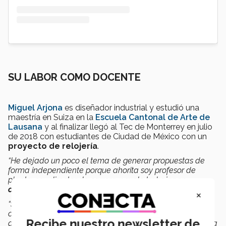
SU LABOR COMO DOCENTE
Miguel Arjona
es diseñador industrial y estudió una
maestría en Suiza en la
Escuela Cantonal de Arte de
Lausana
y al finalizar llegó al Tec de Monterrey en julio
de 2018 con estudiantes de Ciudad de México con un
proyecto de relojería
.
“He dejado un poco el tema de generar propuestas de
forma independiente porque ahorita soy profesor de
planta, soy director de carrera y suelo trabajar en
colaboración con empresas y marcas
.
×
“Siempre mis clases son de proyecto y me gusta que los
chicos experimenten porque el diseño tiene la cualidad
Recibe nuestro newsletter de
que uno puede dedicarse en el área de desee. Los llevo a