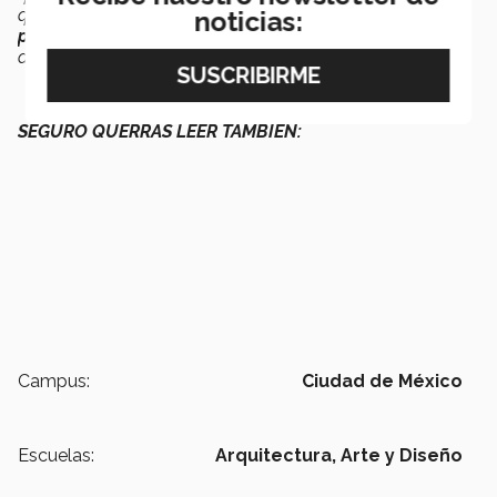
que conozcan firmas grandes, los empujo a que
noticias:
participen en foros internacionales
como Zona MACO y
además que puedan emprender”,
comentó el diseñador.
SEGURO QUERRÁS LEER TAMBIÉN:
Campus:
Ciudad de México
Escuelas:
Arquitectura, Arte y Diseño