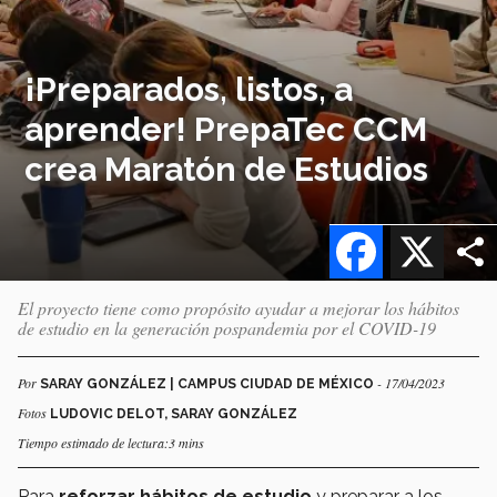
¡Preparados, listos, a
aprender! PrepaTec CCM
crea Maratón de Estudios
Facebook
X
El proyecto tiene como propósito ayudar a mejorar los hábitos
de estudio en la generación pospandemia por el COVID-19
Por
- 17/04/2023
SARAY GONZÁLEZ | CAMPUS CIUDAD DE MÉXICO
Fotos
LUDOVIC DELOT, SARAY GONZÁLEZ
Tiempo estimado de lectura:3 mins
Para
reforzar hábitos de estudio
y preparar a los