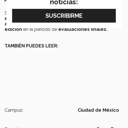
noticias:
Se tiene planeado que el proyecto pueda llegar a
más
estudiantes
y que alumnos de
semestres más
avanzados
puedan ser partícipes de la
próxima
edición
en el periodo de
evaluaciones finales.
TAMBIÉN PUEDES LEER:
Campus:
Ciudad de México