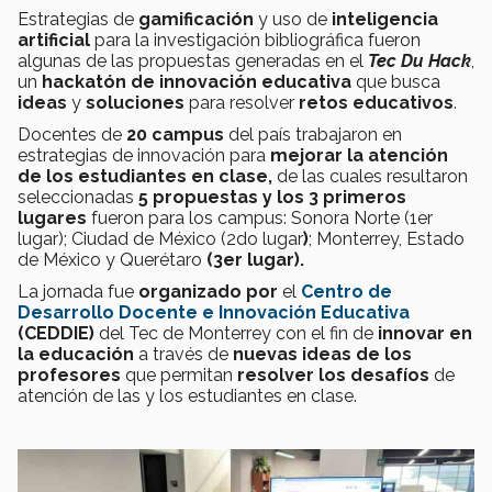
Estrategias de
gamificación
y uso de
inteligencia
artificial
para la investigación bibliográfica fueron
algunas de las propuestas generadas
en el
Tec Du Hack
,
un
hackatón de innovación educativa
que busca
ideas
y
soluciones
para resolver
retos educativos
.
Docentes de
20 campus
del país trabajaron en
estrategias de innovación para
mejorar
la atención
de los estudiantes en clase,
de las cuales resultaron
seleccionadas
5 propuestas y los 3 primeros
lugares
fueron para los campus: Sonora Norte (1er
lugar); Ciudad de México (2do
lugar
)
; Monterrey, Estado
de México y Querétaro
(3er lugar).
La jornada fue
organizado por
el
Centro de
Desarrollo Docente e Innovación Educativa
(CEDDIE)
del Tec de Monterrey con el fin de
innovar en
la educación
a través de
nuevas ideas de los
profesores
que permitan
resolver los desafíos
de
atención de las y los estudiantes en clase.