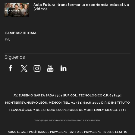
Aula Futura: transformar la experiencia educativa
(video)
Más que un festival cultural: así es la magia de
VIBRART 2026 (video)
CAMBIAR IDIOMA
ES
Javier Guzmán: investigación con impacto social
(video)
Síguenos
¡México, en el top del mundial de robótica FIRST
2026! (video)
Vida Tec: Pasión, disciplina y básquetbol, con Gael
Adame (video)
A
AV. EUGENIO GARZA SADA 2501 SUR COL. TECNOLÓGICO C.P. 64849 |
L
¿Cómo es el Modelo Educativo Tec? (video)
MONTERREY, NUEVO LEÓN, MÉXICO | TEL. +52 (81) 8358-2000 D.R.© INSTITUTO
TECNOLÓGICO Y DE ESTUDIOS SUPERIORES DE MONTERREY, MÉXICO. 2018
Vida Tec: Feminismo e Inteligencia Artificial, Paola
*DEC-520912 PROGRAMAS EN MODALIDAD ESCOLARIZADA.
Ricaurte (video)
AVISO LEGAL
POLÍTICAS DE PRIVACIDAD
AVISO DE PRIVACIDAD
SOBRE EL SITIO