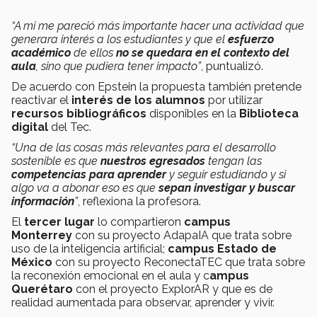
“A mi
me pareció más importante
hacer una actividad que
generara interés a los estudiantes
y que el
esfuerzo
académico
de ellos
no se quedara en el contexto del
aula
, sino que pudiera
tener impacto
”
, puntualizó.
De acuerdo con Epstein la propuesta también pretende
reactivar el
interés de los alumnos
por utilizar
recursos bibliográficos
disponibles en la
Biblioteca
digital
del Tec.
“Una de las cosas más relevantes para el
desarrollo
sostenible
es que
nuestros egresados
tengan las
competencias para aprender
y
seguir estudiando
y si
algo va a abonar eso es que
sepan investigar y buscar
información
”
, reflexiona la profesora.
El
tercer lugar
lo compartieron
campus
Monterrey
con su proyecto AdapaIA que trata sobre
uso de la inteligencia artificial;
c
ampus Estado de
México
con su proyecto ReconectaTEC que trata sobre
la reconexión emocional en el aula y c
ampus
Querétaro
con el proyecto ExplorAR y que es de
realidad aumentada para observar, aprender y vivir.