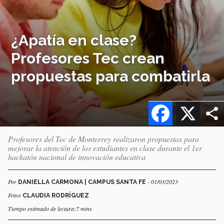
¿Apatía en clase?
Profesores Tec crean
propuestas para combatirla
Facebook
X
Profesores del Tec de Monterrey realizaron propuestas para
mejorar la atención de los estudiantes en clase durante el 1er
hackatón nacional de innovación educativa
Por
- 01/03/2023
DANIELLA CARMONA | CAMPUS SANTA FE
Fotos
CLAUDIA RODRÍGUEZ
Tiempo estimado de lectura:7 mins