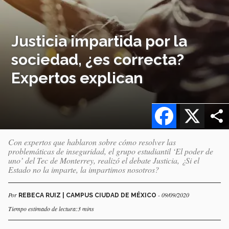
Justicia impartida por la
sociedad, ¿es correcta?
Expertos explican
Facebook
X
Con expertos que hablaron sobre cómo resolver las
problemáticas de inseguridad, el grupo estudiantil ‘El poder de
uno’ del Tec de Monterrey, realizó el debate Justicia, ¿Si el
Estado no la imparte, la impartimos nosotros?
Por
- 09/09/2020
REBECA RUIZ | CAMPUS CIUDAD DE MÉXICO
Tiempo estimado de lectura:3 mins