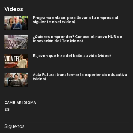
Videos
Programa enlace: para llevar a tu empresa al
siguiente nivel (video)
¿Quieres emprender? Conoce el nuevo HUB de
Innovación del Tec (video)
El joven que hizo del baile su vida (video)
Aula Futura: transformar la experiencia educativa
(video)
Más que un festival cultural: así es la magia de
VIBRART 2026 (video)
CAMBIAR IDIOMA
ES
Javier Guzmán: investigación con impacto social
(video)
Síguenos
¡México, en el top del mundial de robótica FIRST