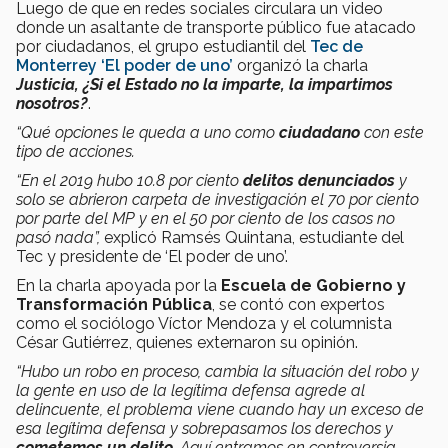
Luego de que en redes sociales circulara un video
donde un asaltante de transporte público fue atacado
por ciudadanos, el grupo estudiantil del
Tec de
Monterrey
‘El poder de uno’
organizó la charla
Justicia, ¿Si el Estado no la imparte, la impartimos
nosotros?
.
“Qué opciones le queda a uno como
ciudadano
con este
tipo de acciones.
“En el 2019 hubo 10.8 por ciento
delitos denunciados
y
solo se abrieron carpeta de investigación el 70 por ciento
por parte del MP y en el 50 por ciento de los casos no
pasó nada”,
explicó Ramsés Quintana, estudiante del
Tec y presidente de ‘El poder de uno’.
En la charla apoyada por la
Escuela de Gobierno y
Transformación Pública
, se contó con expertos
como el sociólogo Víctor Mendoza y el columnista
César Gutiérrez, quienes externaron su opinión.
“Hubo un robo en proceso, cambia la situación del robo y
la gente en uso de la legítima defensa agrede al
delincuente, el problema viene cuando hay un exceso de
esa legítima defensa y sobrepasamos los derechos y
cometemos un delito
. Aquí entramos en controversia,