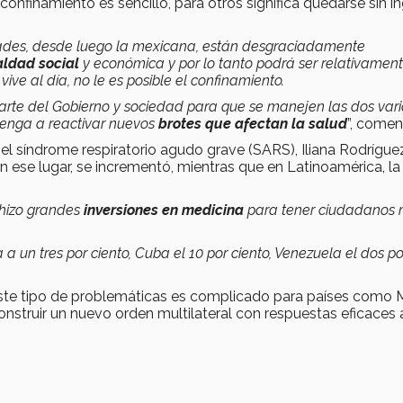
confinamiento es sencillo, para otros significa quedarse sin i
des, desde luego la mexicana, están desgraciadamente
ldad social
y económica y por lo tanto podrá ser relativamente
ive al día, no le es posible el confinamiento.
arte del Gobierno y sociedad para que se manejen las dos vari
enga a reactivar nuevos
brotes que afectan la salud
”, comen
l síndrome respiratorio agudo grave (SARS), Iliana Rodrígue
 ese lugar, se incrementó, mientras que en Latinoamérica, la
a hizo grandes
inversiones en medicina
para tener ciudadanos
 a un tres por ciento, Cuba el 10 por ciento, Venezuela el dos po
 este tipo de problemáticas es complicado para países como 
nstruir un nuevo orden multilateral con respuestas eficaces 