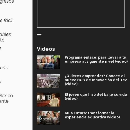
ngresos
 fácil
ables
tó.
z
Videos
Programa enlace: para llevar a tu
empresa al siguiente nivel (video)
 más
¿Quieres emprender? Conoce el
nuevo HUB de Innovación del Tec
r
(video)
El joven que hizo del baile su vida
México
(video)
ante
Aula Futura: transformar la
experiencia educativa (video)