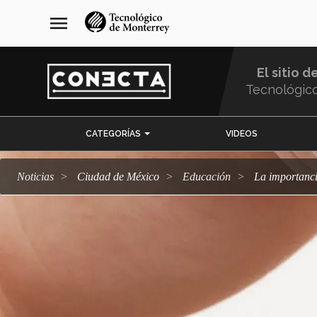
Pasar
navegación
menu
al
principal
contenido
principal
El sitio d
Tecnológic
Menu
CATEGORÍAS
VIDEOS
Comunidad
Noticias
Ciudad de México
Educación
La importanc