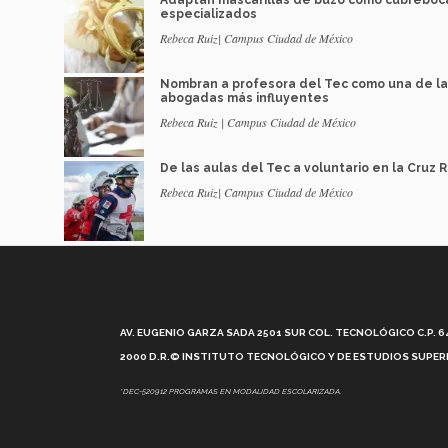
Adaptan mascarillas de buzo como cubreboc
especializados
Rebeca Ruiz| Campus Ciudad de México
Nombran a profesora del Tec como una de l
abogadas más influyentes
Rebeca Ruiz | Campus Ciudad de México
De las aulas del Tec a voluntario en la Cruz R
Rebeca Ruiz| Campus Ciudad de México
AV. EUGENIO GARZA SADA 2501 SUR COL. TECNOLÓGICO C.P. 648
2000 D.R.© INSTITUTO TECNOLÓGICO Y DE ESTUDIOS SUPERI
*DEC-520912 PROGRAMAS EN MODALIDAD ESCOLARIZADA.