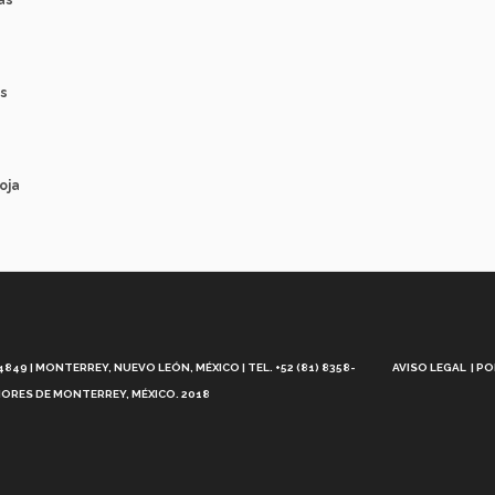
as
as
oja
Aviso
Legal
49 | MONTERREY, NUEVO LEÓN, MÉXICO | TEL. +52 (81) 8358-
AVISO LEGAL
PO
ORES DE MONTERREY, MÉXICO. 2018