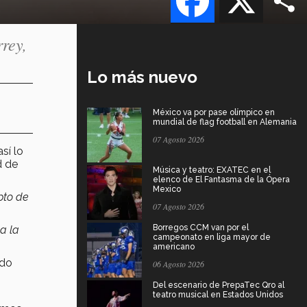
rey,
Lo más nuevo
México va por pase olímpico en
mundial de flag football en Alemania
07 Agosto 2026
sí lo
 de
Música y teatro: EXATEC en el
elenco de El Fantasma de la Ópera
Mexico
pto de
07 Agosto 2026
Borregos CCM van por el
a la
campeonato en liga mayor de
americano
ido
06 Agosto 2026
Del escenario de PrepaTec Qro al
teatro musical en Estados Unidos