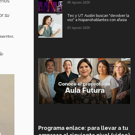
ermos
06 Agosto 2026
or su
Tec y UT Austin buscan "devolver la
voz" a hispanohablantes con afasia
05 Agosto 2026
muertos.
de
Programa enlace: para llevar a tu