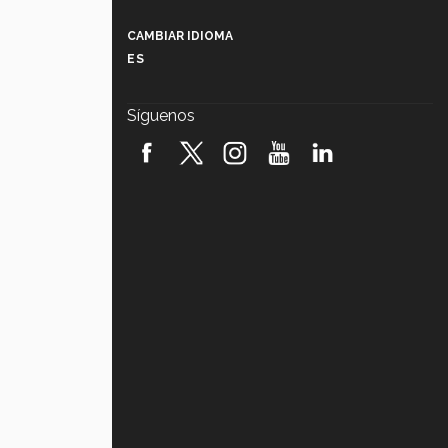
Más que un festival cultural: así es
la magia de VIBRART 2026 (video)
CAMBIAR IDIOMA
ES
Javier Guzmán: investigación con
impacto social (video)
Síguenos
¡México, en el top del mundial de
robótica FIRST 2026! (video)
Vida Tec: Pasión, disciplina y
básquetbol, con Gael Adame
(video)
¿Cómo es el Modelo Educativo
Tec? (video)
Vida Tec: Feminismo e Inteligencia
Artificial, Paola Ricaurte (video)