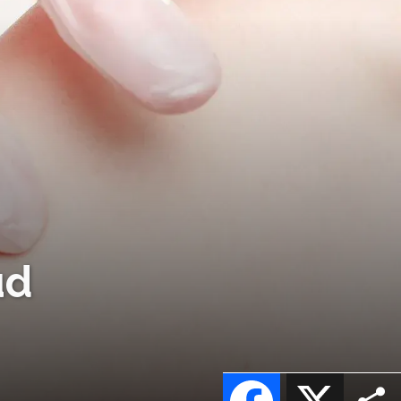
ud
Facebook
X