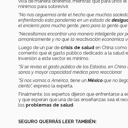
viva de manera diferente, mientras que para unos el 
mínimos para sobrevivir.
“No nos ceguemos ante el hecho que muchas socieda
enfrentando esta pandemia en un estado de
desigua
el encierro para mucha gente, pero para la gente que v
“Necesitamos encontrar una manera inteligente por p
armónicamente y no que la reactivación económica v
Luego de un par de
crisis de salud
en China como e
comentó que el gasto público dedicado a la salud en
inversión a este sector es mínimo.
“Si se revisa el gasto público de los Estados, en Chin
sanos y mayor capacidad médica para reaccionar.
“Si nos vamos a América, tiene un
México
que no llega
ciento”,
expresó la experta.
Finalmente, los expertos dijeron que enfrentarse a
y que esperan que una de las enseñanzas sea el reco
los
problemas de salud
.
SEGURO QUERRÁS LEER TAMBIÉN: