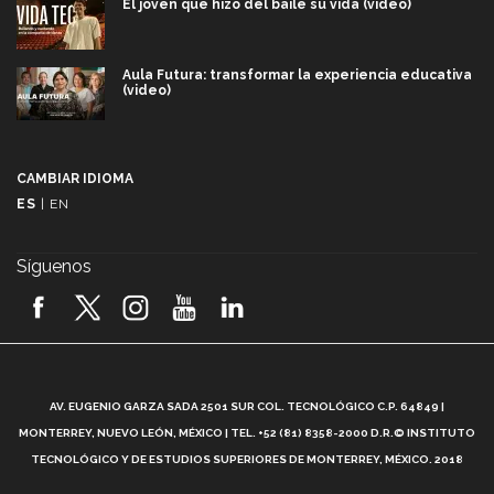
El joven que hizo del baile su vida (video)
Aula Futura: transformar la experiencia educativa
(video)
Más que un festival cultural: así es la magia de
VIBRART 2026 (video)
CAMBIAR IDIOMA
ES
|
EN
Javier Guzmán: investigación con impacto social
(video)
Síguenos
¡México, en el top del mundial de robótica FIRST
2026! (video)
Vida Tec: Pasión, disciplina y básquetbol, con Gael
Adame (video)
A
AV. EUGENIO GARZA SADA 2501 SUR COL. TECNOLÓGICO C.P. 64849 |
L
¿Cómo es el Modelo Educativo Tec? (video)
MONTERREY, NUEVO LEÓN, MÉXICO | TEL. +52 (81) 8358-2000 D.R.© INSTITUTO
TECNOLÓGICO Y DE ESTUDIOS SUPERIORES DE MONTERREY, MÉXICO. 2018