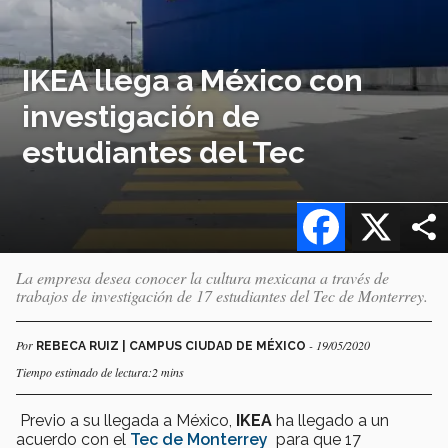
IKEA llega a México con
investigación de
estudiantes del Tec
Facebook
X
La empresa desea conocer la cultura mexicana a través de
trabajos de investigación de 17 estudiantes del Tec de Monterrey.
Por
- 19/05/2020
REBECA RUIZ | CAMPUS CIUDAD DE MÉXICO
Tiempo estimado de lectura:2 mins
Previo a su llegada a México,
IKEA
ha llegado a un
acuerdo con el
Tec de Monterrey
para que 17