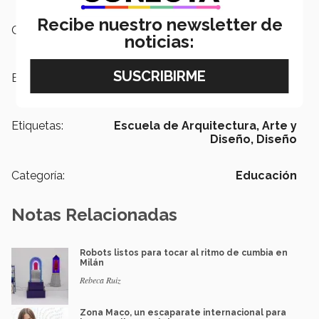
Recibe nuestro newsletter de
Campus:
Ciudad de México,
Nacional
noticias:
Escuelas:
Arquitectura, Arte y Diseño
Etiquetas:
Escuela de Arquitectura, Arte y
Diseño,
Diseño
Categoría:
Educación
Notas Relacionadas
Robots listos para tocar al ritmo de cumbia en
Milán
Rebeca Ruiz
Zona Maco, un escaparate internacional para