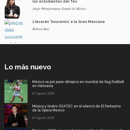
los estudiantes del Tec
Angie Wong|campus Estado de México
Llevarán ‘Souvenirs’ a la Gran Manzana
Rebeca Ruiz
Lo más nuevo
México va por pase olímpico en mundial de flag football
en Alemania
07 Agosto 2026
Música y teatro: EXATEC en el elenco de El Fantasma
de la Ópera Mexico
07 Agosto 2026