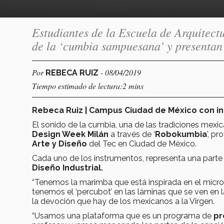
Estudiantes de la Escuela de Arquitectu
de la ‘cumbia sampuesana’ y presentan 
Por
- 08/04/2019
REBECA RUIZ
Tiempo estimado de lectura:2 mins
Rebeca Ruiz | Campus Ciudad de México con 
El sonido de la cumbia, una de las tradiciones mexica
Design Week Milán
a través de ‘
Robokumbia
’, p
Arte y Diseño
del Tec en Ciudad de México.
Cada uno de los instrumentos, representa una parte de
Diseño Industrial.
“Tenemos la marimba que está inspirada en el microbú
tenemos el ‘percubot’ en las láminas que se ven en 
la devoción que hay de los mexicanos a la Virgen.
“Usamos una plataforma que es un programa de
pr