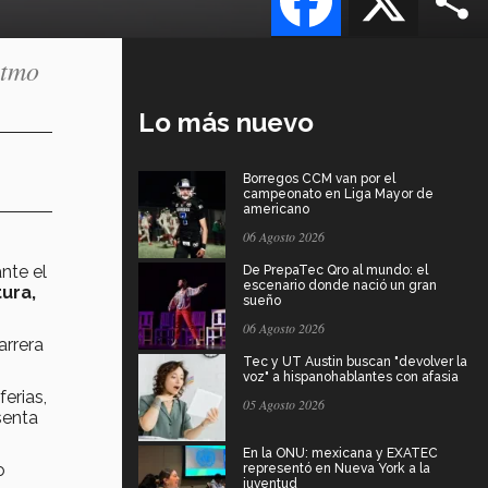
itmo
Lo más nuevo
Borregos CCM van por el
campeonato en Liga Mayor de
americano
06 Agosto 2026
nte el
De PrepaTec Qro al mundo: el
escenario donde nació un gran
ura,
sueño
06 Agosto 2026
arrera
Tec y UT Austin buscan "devolver la
voz" a hispanohablantes con afasia
erias,
05 Agosto 2026
senta
En la ONU: mexicana y EXATEC
o
representó en Nueva York a la
juventud