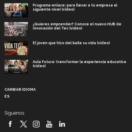
Programa enlace: para llevar a tu empresa al
siguiente nivel (video)
¿Quieres emprender? Conoce el nuevo HUB de
Innovación del Tec (video)
El joven que hizo del baile su vida (video)
Aula Futura: transformar la experiencia educativa
(video)
Más que un festival cultural: así es la magia de
VIBRART 2026 (video)
CAMBIAR IDIOMA
ES
Javier Guzmán: investigación con impacto social
(video)
Síguenos
¡México, en el top del mundial de robótica FIRST
2026! (video)