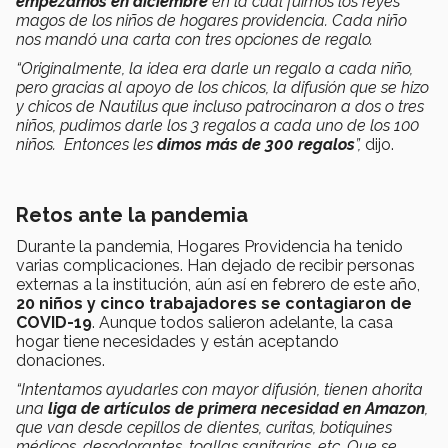
empezamos en diciembre
en la cual fuimos los reyes
magos de los niños de hogares providencia. Cada niño
nos mandó una carta con tres opciones de regalo.
“Originalmente, la idea era darle un regalo a cada niño,
pero gracias al apoyo de los chicos, la difusión que se hizo
y chicos de Nautilus que incluso patrocinaron a dos o tres
niños, pudimos darle los 3 regalos a cada uno de los 100
niños. Entonces les
dimos más de 300 regalos
”,
dijo.
Retos ante la pandemia
Durante la pandemia, Hogares Providencia ha tenido
varias complicaciones. Han dejado de recibir personas
externas a la institución, aún así en febrero de este año,
20 niños y cinco trabajadores se contagiaron de
COVID-19
. Aunque todos salieron adelante, la casa
hogar tiene necesidades y están aceptando
donaciones.
“Intentamos ayudarles con mayor difusión, tienen ahorita
una
liga de artículos de primera necesidad en Amazon
,
que van desde cepillos de dientes, curitas, botiquines
médicos, desodorantes, toallas sanitarias, etc. Que se