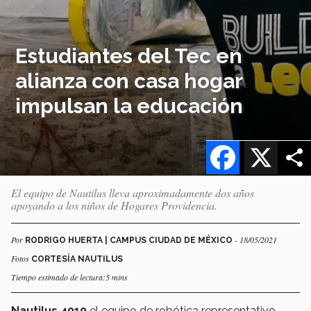
Estudiantes del Tec en
alianza con casa hogar
impulsan la educación
Facebook
X
El equipo de Nautilus lleva aproximadamente dos años
apoyando a los niños de Hogares Providencia.
Por
- 18/05/2021
RODRIGO HUERTA | CAMPUS CIUDAD DE MÉXICO
Fotos
CORTESÍA NAUTILUS
Tiempo estimado de lectura:5 mins
Nautilus 4010
el equipo de robótica representativo