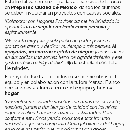
Esta iniciativa comenzó gracias a una clase de tutoreo
en
PrepaTec Ciudad de México
, donde los alumnos
se deben involucrar en proyectos con causas sociales.
“Colaborar con Hogares Providencia me ha brindado la
oportunidad de
seguir creciendo como persona
y
espiritualmente.
“Me siento muy feliz y satisfecha de poder poner mi
granito de arena y dedicar mi tiempo a mis peques.
Al
apoyarlos, mi corazón explota de alegría
y cariño al ver
en sus caritas una sonrisa llena de agradecimiento, y ese
gesto es único e inigualable”
, dijo la estudiante Violeta
Hernández.
El proyecto fue traído por los mismos miembros del
equipo y en colaboración con la tutora Marisol Franco
comenzó esta
alianza entre el equipo y la casa
hogar
.
“Originalmente cuando nosotros tomamos ese proyecto,
nosotros fuimos a dar tiempo de calidad con los niños:
jugar con ellos, hacíamos diversas actividades. Pero
conforme estuvimos yendo, pudimos encontrar una
necesidad que nos compartía Mario [el director del hogar]
en la que nos pedía que, ayudáramos con
apoyo