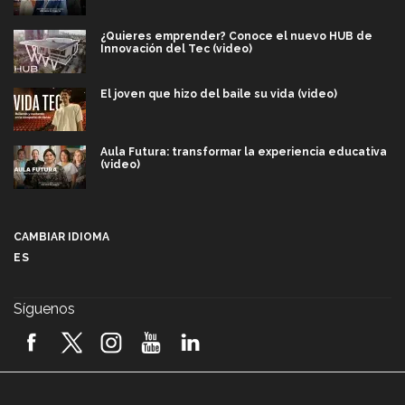
¿Quieres emprender? Conoce el nuevo HUB de
Innovación del Tec (video)
El joven que hizo del baile su vida (video)
Aula Futura: transformar la experiencia educativa
(video)
Más que un festival cultural: así es la magia de
VIBRART 2026 (video)
CAMBIAR IDIOMA
ES
Javier Guzmán: investigación con impacto social
(video)
Síguenos
¡México, en el top del mundial de robótica FIRST
2026! (video)
Vida Tec: Pasión, disciplina y básquetbol, con Gael
Adame (video)