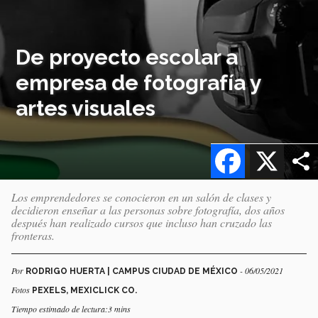
De proyecto escolar a
empresa de fotografía y
artes visuales
Facebook
X
Los emprendedores se conocieron en un salón de clases y
decidieron enseñar a las personas sobre fotografía, dos años
después han realizado cursos que incluso han cruzado las
fronteras.
Por
- 06/05/2021
RODRIGO HUERTA | CAMPUS CIUDAD DE MÉXICO
Fotos
PEXELS, MEXICLICK CO.
Tiempo estimado de lectura:3 mins