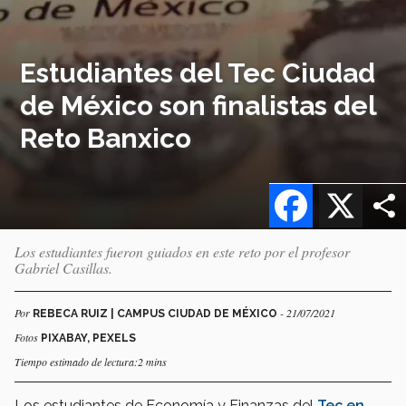
Estudiantes del Tec Ciudad
de México son finalistas del
Reto Banxico
Facebook
X
Los estudiantes fueron guiados en este reto por el profesor
Gabriel Casillas.
Por
- 21/07/2021
REBECA RUIZ | CAMPUS CIUDAD DE MÉXICO
Fotos
PIXABAY, PEXELS
Tiempo estimado de lectura:2 mins
Los estudiantes de Economía y Finanzas del
Tec en