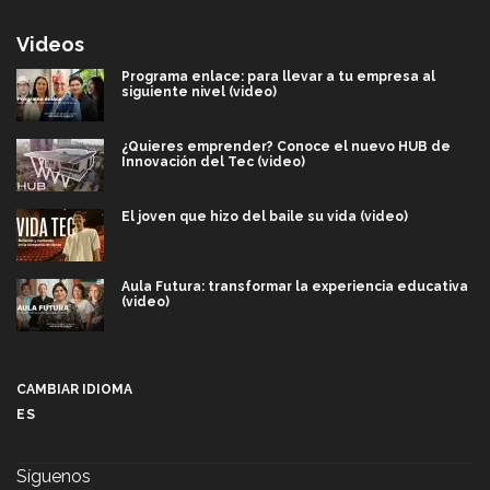
Videos
Programa enlace: para llevar a tu empresa al
siguiente nivel (video)
¿Quieres emprender? Conoce el nuevo HUB de
Innovación del Tec (video)
El joven que hizo del baile su vida (video)
Aula Futura: transformar la experiencia educativa
(video)
Más que un festival cultural: así es la magia de
VIBRART 2026 (video)
CAMBIAR IDIOMA
ES
Javier Guzmán: investigación con impacto social
(video)
Síguenos