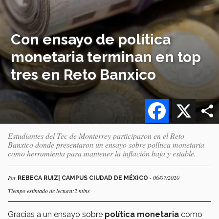
Con ensayo de política
monetaria terminan en top
tres en Reto Banxico
Facebook
X
Estudiantes del Tec de Monterrey participaron en el Reto
Banxico donde presentaron un ensayo sobre política monetaria
como herramienta para mantener la inflación baja y estable.
Por
- 06/07/2020
REBECA RUIZ| CAMPUS CIUDAD DE MÉXICO
Tiempo estimado de lectura:2 mins
Gracias a un ensayo sobre
política monetaria
como