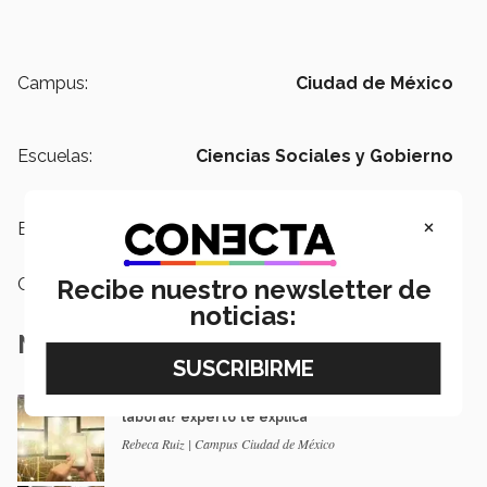
Campus:
Ciudad de México
Escuelas:
Ciencias Sociales y Gobierno
×
Etiquetas:
Banxico,
Economía
Recibe nuestro newsletter de
Categoría:
Educación
noticias:
Notas Relacionadas
¿Cómo cambiará la industria 4.0 el sector
laboral? experto te explica
Rebeca Ruiz | Campus Ciudad de México