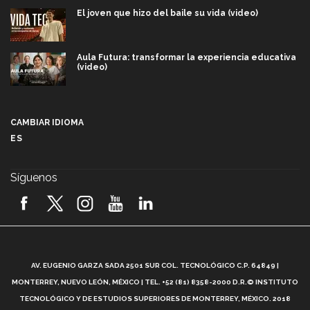
El joven que hizo del baile su vida (video)
Aula Futura: transformar la experiencia educativa
(video)
Más que un festival cultural: así es la magia de
VIBRART 2026 (video)
CAMBIAR IDIOMA
ES
Javier Guzmán: investigación con impacto social
(video)
Síguenos
¡México, en el top del mundial de robótica FIRST
2026! (video)
Vida Tec: Pasión, disciplina y básquetbol, con Gael
Adame (video)
A
AV. EUGENIO GARZA SADA 2501 SUR COL. TECNOLÓGICO C.P. 64849 |
L
¿Cómo es el Modelo Educativo Tec? (video)
MONTERREY, NUEVO LEÓN, MÉXICO | TEL. +52 (81) 8358-2000 D.R.© INSTITUTO
TECNOLÓGICO Y DE ESTUDIOS SUPERIORES DE MONTERREY, MÉXICO. 2018