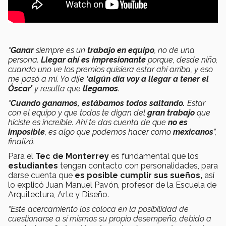
“
Ganar
siempre es un
trabajo en equipo
, no de una
persona.
Llegar
ahí es impresionante
porque, desde niño,
cuando uno ve los premios quisiera estar ahí arriba, y eso
me pasó a mí. Yo dije
‘algún día voy a llegar a tener el
Óscar’
y resulta que
llegamos
.
“
Cuando ganamos, estábamos todos saltando.
Estar
con el equipo y que todos te digan del
gran trabajo
que
hiciste es increíble. Ahí te das cuenta de que
no es
imposible
, es algo que podemos hacer como
mexicanos
”,
finalizó.
Para el
Tec de Monterrey
es fundamental que los
estudiantes
tengan contacto con personalidades, para
darse cuenta que
es posible cumplir sus sueños,
así
lo explicó Juan Manuel Pavón, profesor de la Escuela de
Arquitectura, Arte y Diseño.
“Este acercamiento los coloca en la posibilidad de
cuestionarse a sí mismos su propio desempeño, debido a