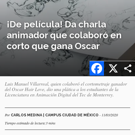
¡De película! Da charla
animador que colaboró en
corto que gana Oscar
Facebook
X
Luis Manuel Villarreal, quien colaboró el cortometraje ganador
del Oscar Hair Love, dio una plática a los estudiantes de la
Licenciatura en Animación Digital del Tec de Monterrey.
Por
- 11/03/2020
CARLOS MEDINA | CAMPUS CIUDAD DE MÉXICO
Tiempo estimado de lectura:3 mins