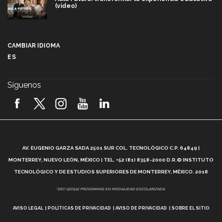
(video)
Más que un festival cultural: así es la magia de
VIBRART 2026 (video)
CAMBIAR IDIOMA
ES
Javier Guzmán: investigación con impacto social
(video)
Síguenos
¡México, en el top del mundial de robótica FIRST
2026! (video)
Vida Tec: Pasión, disciplina y básquetbol, con Gael
Adame (video)
A
AV. EUGENIO GARZA SADA 2501 SUR COL. TECNOLÓGICO C.P. 64849 |
L
¿Cómo es el Modelo Educativo Tec? (video)
MONTERREY, NUEVO LEÓN, MÉXICO | TEL. +52 (81) 8358-2000 D.R.© INSTITUTO
TECNOLÓGICO Y DE ESTUDIOS SUPERIORES DE MONTERREY, MÉXICO. 2018
Vida Tec: Feminismo e Inteligencia Artificial, Paola
*DEC-520912 PROGRAMAS EN MODALIDAD ESCOLARIZADA.
Ricaurte (video)
AVISO LEGAL
POLÍTICAS DE PRIVACIDAD
AVISO DE PRIVACIDAD
SOBRE EL SITIO