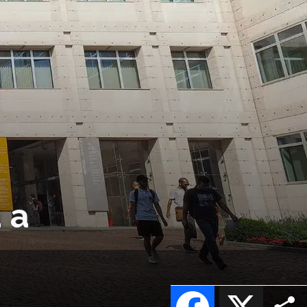
a a
Facebook
X