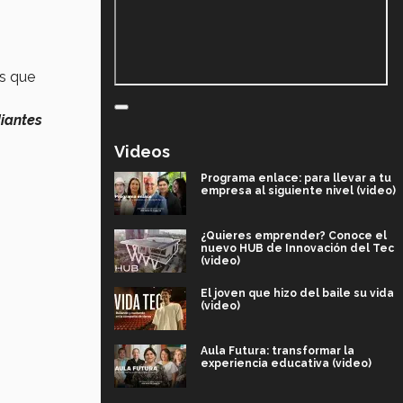
os que
iantes
Videos
Programa enlace: para llevar a tu
empresa al siguiente nivel (video)
¿Quieres emprender? Conoce el
nuevo HUB de Innovación del Tec
(video)
El joven que hizo del baile su vida
(video)
Aula Futura: transformar la
experiencia educativa (video)