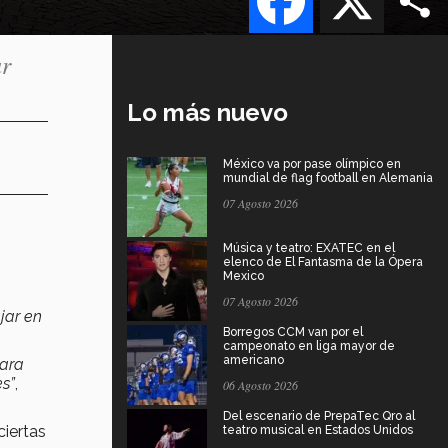
ar
Lo más nuevo
México va por pase olímpico en
mundial de flag football en Alemania
07 Agosto 2026
Música y teatro: EXATEC en el
elenco de El Fantasma de la Ópera
Mexico
07 Agosto 2026
jar en
Borregos CCM van por el
campeonato en liga mayor de
americano
Para
es”
,
06 Agosto 2026
Del escenario de PrepaTec Qro al
ciertas
teatro musical en Estados Unidos