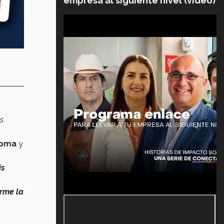
empresa al siguiente nivel (video)
s
ioma
y
ís
rme la