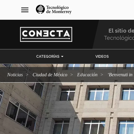
Pasar
navegación
menu
al
principal
contenido
principal
El sitio d
Tecnológic
Menu
CATEGORÍAS
VIDEOS
Comunidad
Noticias
Ciudad de México
Educación
‘Benvenuti i