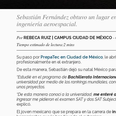
Sebastián Fernández obtuvo un lugar en 
ingeniería aeroespacial.
Por
-
REBECA RUIZ | CAMPUS CIUDAD DE MÉXICO
Tiempo estimado de lectura:2 mins
Su paso por
PrepaTec en Ciudad de México
, le ab
profesionalmente en el extranjero.
De esta manera, Sebastián dejó su natal México para
“Estudié en el programa de
Bachillerato Internacion
universidad por medio de los rankings mundiales, cono
unos proyectos.
“De esta manera conocí a la universidad,
me enteré d
ingresar me pidieron el examen SAT y dos SAT Subject T
explicó.
El joven mexicano que se prepara en la carrera de
in