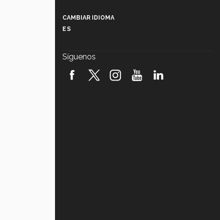
Más que un festival cultural: así es
la magia de VIBRART 2026 (video)
CAMBIAR IDIOMA
ES
Javier Guzmán: investigación con
impacto social (video)
Síguenos
¡México, en el top del mundial de
robótica FIRST 2026! (video)
Vida Tec: Pasión, disciplina y
básquetbol, con Gael Adame
(video)
¿Cómo es el Modelo Educativo
Tec? (video)
Vida Tec: Feminismo e Inteligencia
Artificial, Paola Ricaurte (video)