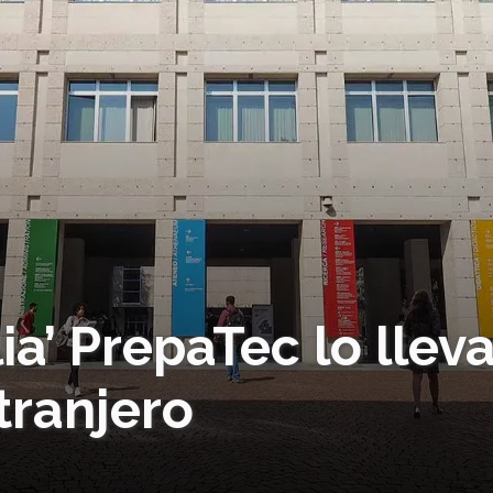
lia’ PrepaTec lo llev
tranjero