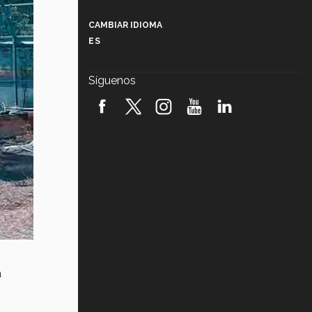
Más que un festival cultural: así es
la magia de VIBRART 2026 (video)
CAMBIAR IDIOMA
ES
Javier Guzmán: investigación con
impacto social (video)
Síguenos
¡México, en el top del mundial de
robótica FIRST 2026! (video)
Vida Tec: Pasión, disciplina y
básquetbol, con Gael Adame
(video)
¿Cómo es el Modelo Educativo
Tec? (video)
Vida Tec: Feminismo e Inteligencia
Artificial, Paola Ricaurte (video)
a