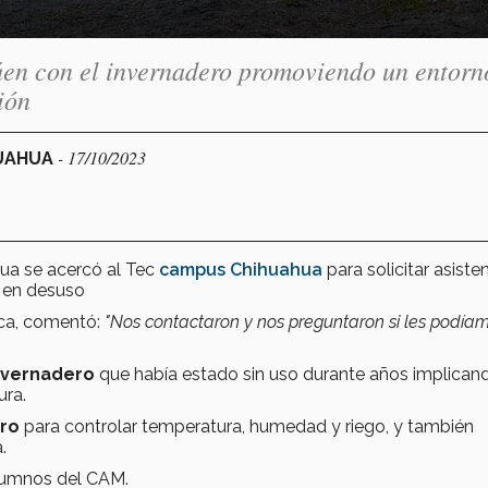
túen con el invernadero promoviendo un entorn
ión
- 17/10/2023
HUAHUA
ua se acercó al Tec
campus Chihuahua
para solicitar asiste
o en desuso
ica, comentó:
"Nos contactaron y nos preguntaron si les podía
invernadero
que había estado sin uso durante años implican
ura.
ero
para controlar temperatura, humedad y riego, y también
.
alumnos del CAM.