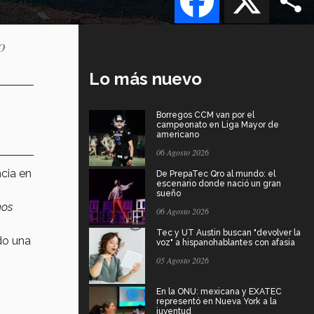
o
Lo más nuevo
Borregos CCM van por el
campeonato en Liga Mayor de
americano
06 Agosto 2026
ncia en
De PrepaTec Qro al mundo: el
escenario donde nació un gran
sueño
mos
06 Agosto 2026
Tec y UT Austin buscan "devolver la
do una
voz" a hispanohablantes con afasia
05 Agosto 2026
En la ONU: mexicana y EXATEC
representó en Nueva York a la
juventud