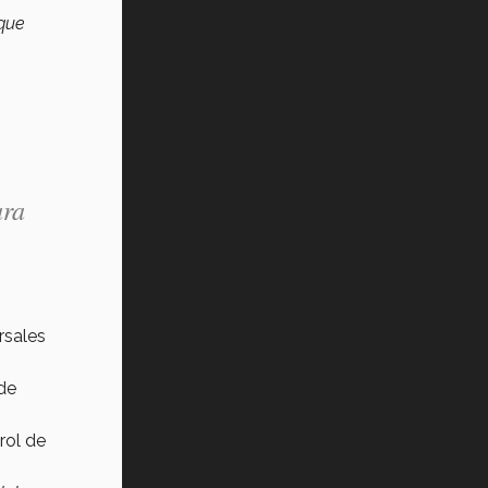
 que
ara
rsales
de
rol de