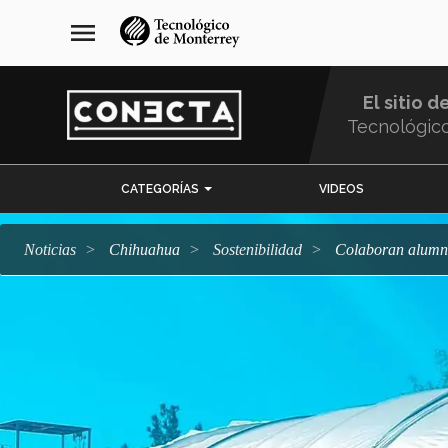
Pasar
navegación
menu
al
principal
contenido
principal
El sitio d
Tecnológic
Menu
CATEGORÍAS
VIDEOS
Comunidad
Noticias
Chihuahua
sostenibilidad
Colaboran alumn