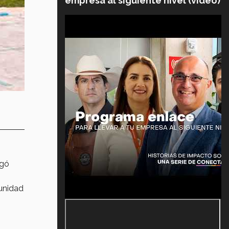
empresa al siguiente nivel (video)
egó
munidad