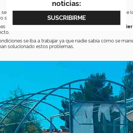
noticias:
el semestre
Febrero-Junio 2023
durará un año y a pesar de l
ro se están resolviendo gradualmente.
ntes de otras carreras como
Ingeniería Mecánica
e
Ingenier
ecto.
condiciones se iba a trabajar ya que nadie sabía cómo se man
han solucionado estos problemas.