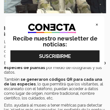
×
Integración de las tecnologías de la
información y comunicación
Recibe nuestro newsletter de
Los alumnos de
Sistemas Computacionales
noticias:
aportaron
cuatro prototipos
para la gestión del
catálogo digital del huerto, apoyando a la recolección
de datos.
En una plataforma digital, se registraron alrededor de
60
especies de plantas
por medio de fotografías y sus
datos.
También
se generaron códigos QR para cada una
de las especies
, lo que permitirá que los visitantes, al
escanearlo con el teléfono, puedan acceder a datos
como lugar de origen, nombre tradicional, nombre
científico, los cuidados, etc.
Esto, ayudará al museo a tener métricas para detectar
las `plantas más escaneadas, las preferida de la gente y