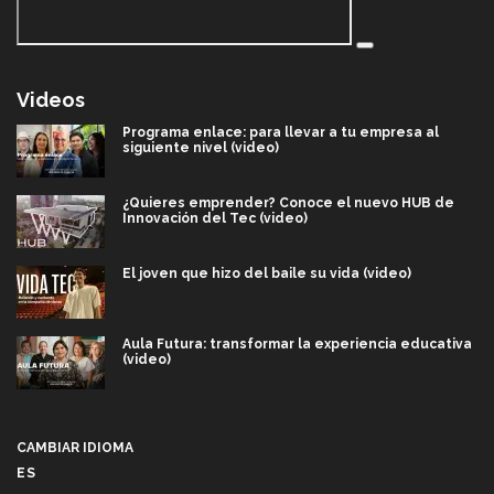
Videos
Programa enlace: para llevar a tu empresa al
siguiente nivel (video)
¿Quieres emprender? Conoce el nuevo HUB de
Innovación del Tec (video)
El joven que hizo del baile su vida (video)
Aula Futura: transformar la experiencia educativa
(video)
Más que un festival cultural: así es la magia de
VIBRART 2026 (video)
CAMBIAR IDIOMA
ES
Javier Guzmán: investigación con impacto social