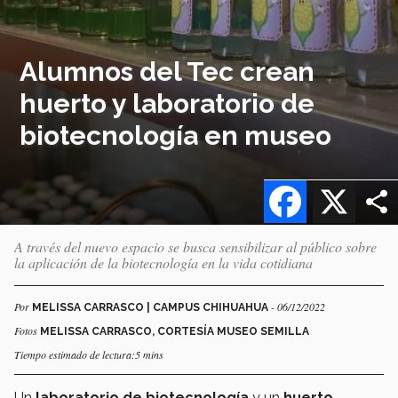
Alumnos del Tec crean
huerto y laboratorio de
biotecnología en museo
Facebook
X
A través del nuevo espacio se busca sensibilizar al público sobre
la aplicación de la biotecnología en la vida cotidiana
Por
- 06/12/2022
MELISSA CARRASCO | CAMPUS CHIHUAHUA
Fotos
MELISSA CARRASCO, CORTESÍA MUSEO SEMILLA
Tiempo estimado de lectura:5 mins
Un
laboratorio de biotecnología
y un
huerto