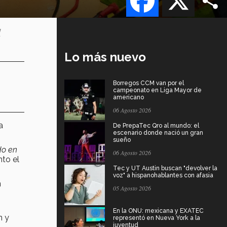
l
Lo más nuevo
Borregos CCM van por el
campeonato en Liga Mayor de
americano
06 Agosto 2026
a
De PrepaTec Qro al mundo: el
escenario donde nació un gran
sueño
do en
06 Agosto 2026
nto el
Tec y UT Austin buscan "devolver la
voz" a hispanohablantes con afasia
n
05 Agosto 2026
En la ONU: mexicana y EXATEC
n y
representó en Nueva York a la
juventud