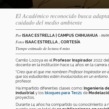
El Académico reconocido busca adaptar 
cuidado del medio ambiente
Por
- 06/0
ISAAC ESTRELLA | CAMPUS CHIHUAHUA
Fotos
ISAAC ESTRELLA , CORTESÍA
Tiempo estimado de lectura:4 mins
Camilo Lozoya es el
Profesor Inspirador
2022 de
docente en la institución hace
14 años en la carrera 
“
Creo que el que me nombren Profesor Inspirador en 
que los estudiantes estén involucrados en un entorn
profesor.
Ha impartido diferentes clases como:
Ingeniería d
industrial
y los
bloques para Tec21
de
Modelació
proyectos.
Durante 14 años
ha compartido su conocimiento a 