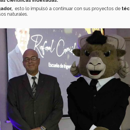
as científicas indexadas.
gador,
esto lo impulsó a continuar con sus proyectos de
téc
sos naturales.