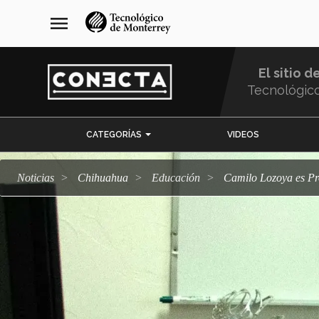
Pasar
navegación
menu
al
principal
contenido
principal
El sitio d
Tecnológic
Menu
CATEGORÍAS
VIDEOS
Comunidad
Noticias
Chihuahua
Educación
Camilo Lozoya es P