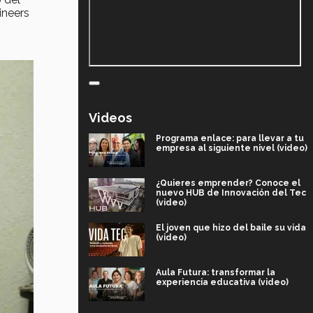
ineers
Videos
Programa enlace: para llevar a tu
empresa al siguiente nivel (video)
¿Quieres emprender? Conoce el
nuevo HUB de Innovación del Tec
(video)
El joven que hizo del baile su vida
(video)
Aula Futura: transformar la
experiencia educativa (video)