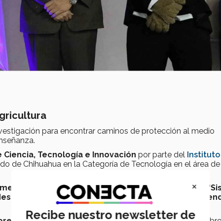
gricultura
nvestigación para encontrar caminos de protección al medio
enseñanza.
 Ciencia, Tecnología e Innovación
por parte del
Instituto
do de Chihuahua en la Categoría de Tecnología en el área d
×
ementos de Chihuahua
financiamiento para el proyecto
“Si
des”
al resultar ganador en la convocatoria de
“Construyen
Recibe nuestro newsletter de
res Nivel I
de
CONACyT
, desde enero del 2021. Es miembro