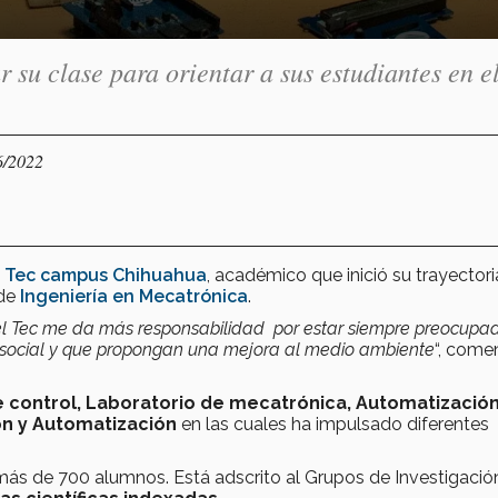
su clase para orientar a sus estudiantes en e
6/2022
l
Tec campus Chihuahua
, académico que i
nició su trayectori
de
Ingeniería en Mecatrónica
.
el Tec me da más responsabilidad por estar siempre preocupa
o social y que propongan una mejora al medio ambiente
“, come
e control, Laboratorio de mecatrónica, Automatizació
n y Automatización
en las cuales ha impulsado diferentes
más de 700 alumnos. E
stá adscrito al Grupos de Investigació