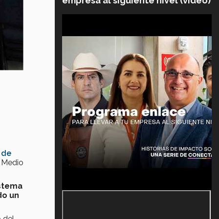
empresa al siguiente nivel (video)
 de
e Medio
stema
do un
 del