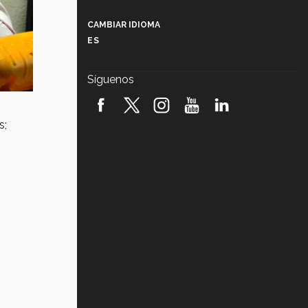
Más que un festival cultural: así es
la magia de VIBRART 2026 (video)
CAMBIAR IDIOMA
ES
Javier Guzmán: investigación con
impacto social (video)
Síguenos
¡México, en el top del mundial de
robótica FIRST 2026! (video)
s;
Vida Tec: Pasión, disciplina y
básquetbol, con Gael Adame
(video)
¿Cómo es el Modelo Educativo
Tec? (video)
Vida Tec: Feminismo e Inteligencia
Artificial, Paola Ricaurte (video)