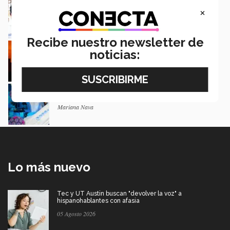
Salud cardiaca: distinción mundial para
científico mexicano
×
Paula Treviño
Recibe nuestro newsletter de
Canícula: señales de golpe de calor y
noticias:
consejos para cuidarte
Mónica Torres y Luis Estrada
Estudiantes proponen toalla sanitaria para
detectar el VPH
Mariana Nava
Lo más nuevo
Tec y UT Austin buscan "devolver la voz" a
hispanohablantes con afasia
05 Agosto 2026