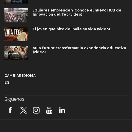
¿Quieres emprender? Conoce el nuevo HUB de
Innovación del Tec (video)
El joven que hizo del baile su vida (video)
Aula Futura: transformar la experiencia educativa
(video)
Más que un festival cultural: así es la magia de
VIBRART 2026 (video)
CAMBIAR IDIOMA
ES
Javier Guzmán: investigación con impacto social
(video)
Síguenos
¡México, en el top del mundial de robótica FIRST
2026! (video)
Vida Tec: Pasión, disciplina y básquetbol, con Gael
Adame (video)