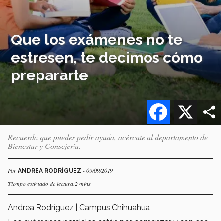
Que los exámenes no te
estresen, te decimos cómo
prepararte
Facebook
X
Recuerda que puedes pedir ayuda, acércate al departamento de
Bienestar y Consejería.
Por
- 09/09/2019
ANDREA RODRÍGUEZ
Tiempo estimado de lectura:2 mins
Andrea Rodríguez | Campus Chihuahua