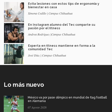
Evita lesiones con estos tips de ergonomía y
bienestar en casa
Ximena Cedillo | Campus Chihuahua
En Instagram alumno del Tec comparte su
pasión por el fitness
Andrea Rodríguez |Campus Chihuahua
Experta en fitness mantiene en forma a la
comunidad Tec
José Díaz | Campus Chihuahua
Lo más nuevo
México va por pase olímpico en mundial de flag football
en Alemania
07 Agosto 2026