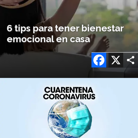
6 tips para tener bienestar
emocional en casa
Facebook
X
Imagen
o
logo