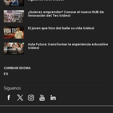
¿Quieres emprender? Conoce el nuevo HUB de
Innovación del Tec (video)
El joven que hizo del baile su vida (video)
Aula Futura: transformar la experiencia educativa
(video)
Más que un festival cultural: así es la magia de
VIBRART 2026 (video)
CAMBIAR IDIOMA
ES
Javier Guzmán: investigación con impacto social
(video)
Síguenos
¡México, en el top del mundial de robótica FIRST
2026! (video)
Vida Tec: Pasión, disciplina y básquetbol, con Gael
Adame (video)