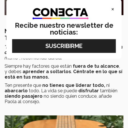
×
Recibe nuestro newsletter de
NO PUEDES, NI NECESITAS CONTROLAR
noticias:
TODO
"Lo más importante es
aprender a fluir
, entender que
nos
controla todo
y fluir con el momento, cuidándose uno
mismo"
, recomienda García.
Siempre hay factores que están
fuera de tu alcance
,
y debes
aprender a soltarlos
.
Céntrate en lo que sí
está en tus manos.
Ten presente que
no tienes que liderar todo,
ni
abarcarlo
todo. La vida se puede
disfrutar
también
siendo pasajero
no siendo quien conduce, añade
Paola al consejo.