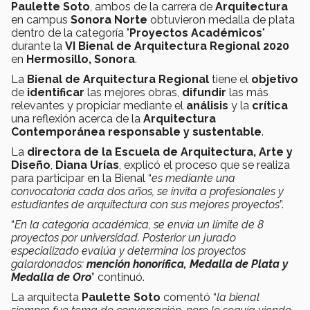
Paulette Soto
, ambos de la carrera de
Arquitectura
en campus
Sonora Norte
obtuvieron medalla de plata
dentro de la categoría "
Proyectos Académicos
"
durante la
VI Bienal de Arquitectura Regional 2020
en
Hermosillo, Sonora
.
La
Bienal de Arquitectura Regional
tiene el
objetivo
de
identificar
las mejores obras,
difundir
las más
relevantes y propiciar mediante el
análisis
y la
crítica
una reflexión acerca de la
Arquitectura
Contemporánea
responsable y sustentable
.
La
directora de la Escuela de Arquitectura, Arte y
Diseño
,
Diana Urías
, explicó el proceso que se realiza
para participar en la Bienal “
es mediante una
convocatoria cada dos años, se invita a profesionales y
estudiantes de arquitectura con sus mejores proyectos
”.
“
En la categoría académica, se envía un límite de 8
proyectos por universidad. Posterior un jurado
especializado evalúa y determina los proyectos
galardonados:
mención honorífica, Medalla de Plata y
Medalla de Oro
” continuó.
La arquitecta
Paulette Soto
comentó “
la bienal