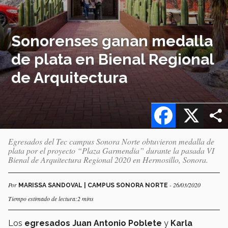
Sonorenses ganan medalla
de plata en Bienal Regional
de Arquitectura
Facebook
X
Egresados del Tec campus Sonora Norte obtuvieron medalla de
plata por el proyecto “Plaza Garmendia” durante la pasada VI
Bienal de Arquitectura Regional 2020 en Hermosillo, Sonora.
Por
- 26/03/2020
MARISSA SANDOVAL | CAMPUS SONORA NORTE
Tiempo estimado de lectura:2 mins
Los
egresados
Juan Antonio Poblete
y
Karla