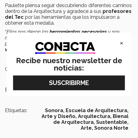
Paulette piensa seguir descubriendo diferentes caminos
dentro de la Arquitectura y agradece a sus
profesores
del Tec
por las herramientas que los impulsaron a
obtener esta medalla.
“
Ellos nos dieron las
herramientas necesarias
y nos
marcaron un nivel de exigencia en cada uno de nuestros
×
proyectos, siempre motivandonos a dar
soluciones que
vayan más allá
” concluye la egresada.
Recibe nuestro newsletter de
noticias:
Campus:
Sonora Norte
Escuelas:
Arquitectura, Arte y Diseño
Etiquetas:
Sonora,
Escuela de Arquitectura,
Arte y Diseño,
Arquitectura,
Bienal
de Arquitectura,
Sustentable,
Arte,
Sonora Norte