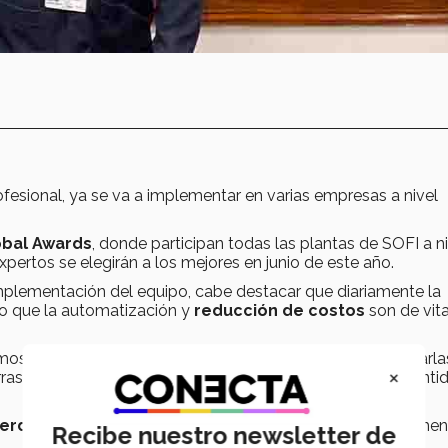
ofesional, ya se va a implementar en varias empresas a nivel
obal Awards
, donde participan todas las plantas de SOFI a n
ertos se elegirán a los mejores en junio de este año.
implementación del equipo, cabe destacar que diariamente la
lo que la automatización y
reducción de costos
son de vita
mos una muestra de 10 piezas por cada modelo para pesarla
×
ras, metemos los datos a la computadora y te dice la canti
erdicio
, en un 80 por ciento, de monómero, principal eleme
Recibe nuestro newsletter de