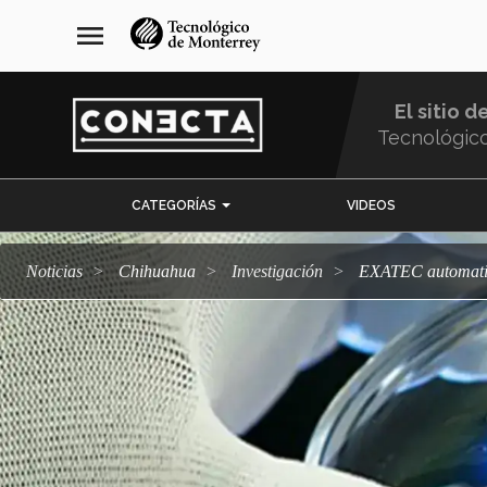
Pasar
navegación
menu
al
principal
contenido
principal
El sitio d
Tecnológic
Menu
CATEGORÍAS
VIDEOS
Comunidad
Noticias
Chihuahua
Investigación
EXATEC automatiz