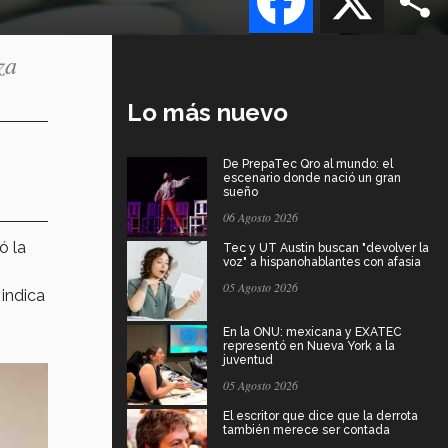
za
Lo más nuevo
De PrepaTec Qro al mundo: el
escenario donde nació un gran
sueño
06 Agosto 2026
ó la
Tec y UT Austin buscan "devolver la
voz" a hispanohablantes con afasia
05 Agosto 2026
indica
En la ONU: mexicana y EXATEC
representó en Nueva York a la
juventud
05 Agosto 2026
El escritor que dice que la derrota
también merece ser contada