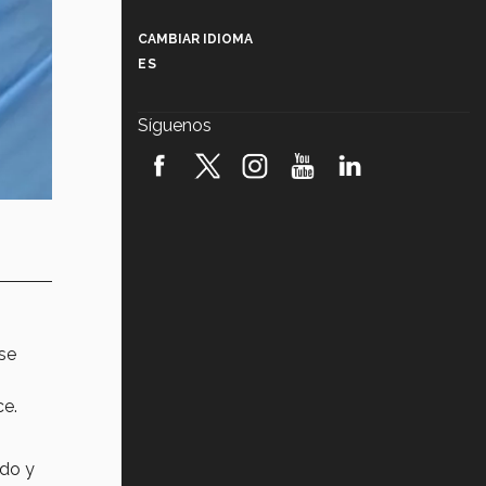
Más que un festival cultural: así es
la magia de VIBRART 2026 (video)
CAMBIAR IDIOMA
ES
Javier Guzmán: investigación con
impacto social (video)
Síguenos
¡México, en el top del mundial de
robótica FIRST 2026! (video)
Vida Tec: Pasión, disciplina y
básquetbol, con Gael Adame
(video)
¿Cómo es el Modelo Educativo
Tec? (video)
 se
Vida Tec: Feminismo e Inteligencia
Artificial, Paola Ricaurte (video)
ce.
ado y