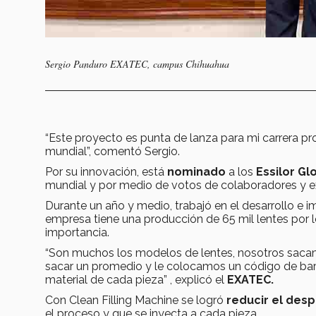
Sergio Panduro EXATEC, campus Chihuahua
“Este proyecto es punta de lanza para mi carrera pr
mundial”, comentó Sergio.
Por su innovación, está
nominado
a los
Essilor Gl
mundial y por medio de votos de colaboradores y exp
Durante un año y medio, trabajó en el desarrollo e 
empresa tiene una producción de 65 mil lentes por 
importancia.
“Son muchos los modelos de lentes, nosotros saca
sacar un promedio y le colocamos un código de bar
material de cada pieza” , explicó el
EXATEC.
Con Clean Filling Machine se logró
reducir el desp
el proceso y que se inyecta a cada pieza.