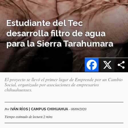
Estudiante del Tec
desarrolla filtro de agua
para la Sierra Tarahumara
Facebook
X
El proyecto se llevó el primer lugar de Emprende por un Cambio
Social, organizado por asociaciones de empresarios
chihuahuenses.
Por
- 08/09/2020
IVÁN RÍOS | CAMPUS CHIHUAHUA
Tiempo estimado de lectura:2 mins