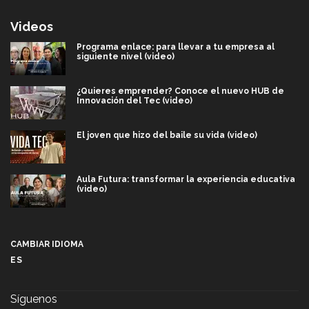
Videos
Programa enlace: para llevar a tu empresa al
siguiente nivel (video)
¿Quieres emprender? Conoce el nuevo HUB de
Innovación del Tec (video)
El joven que hizo del baile su vida (video)
Aula Futura: transformar la experiencia educativa
(video)
Más que un festival cultural: así es la magia de
VIBRART 2026 (video)
CAMBIAR IDIOMA
ES
Javier Guzmán: investigación con impacto social
(video)
Síguenos