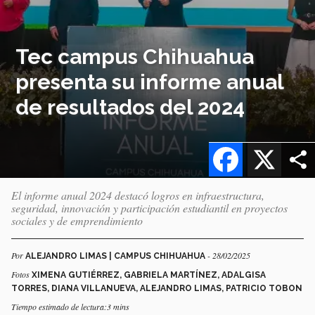
Tec campus Chihuahua
presenta su informe anual
de resultados del 2024
Facebook
X
El informe anual 2024 destacó logros en infraestructura,
seguridad, innovación y participación estudiantil en proyectos
sociales y de emprendimiento
Por
- 28/02/2025
ALEJANDRO LIMAS | CAMPUS CHIHUAHUA
Fotos
XIMENA GUTIÉRREZ, GABRIELA MARTÍNEZ, ADALGISA
TORRES, DIANA VILLANUEVA, ALEJANDRO LIMAS, PATRICIO TOBON
Tiempo estimado de lectura:3 mins