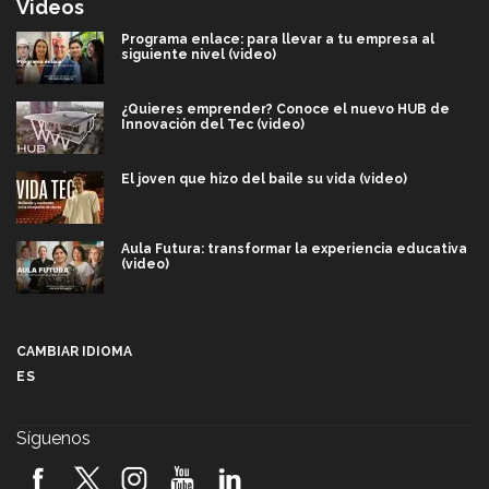
Videos
Programa enlace: para llevar a tu empresa al
siguiente nivel (video)
¿Quieres emprender? Conoce el nuevo HUB de
Innovación del Tec (video)
El joven que hizo del baile su vida (video)
Aula Futura: transformar la experiencia educativa
(video)
Más que un festival cultural: así es la magia de
VIBRART 2026 (video)
CAMBIAR IDIOMA
ES
Javier Guzmán: investigación con impacto social
(video)
Síguenos
¡México, en el top del mundial de robótica FIRST
2026! (video)