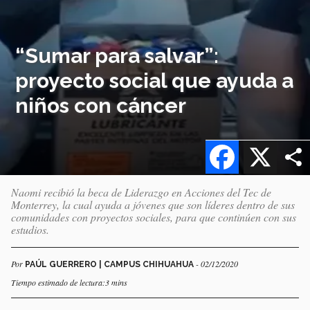
“Sumar para salvar”:
proyecto social que ayuda a
niños con cáncer
Facebook
X
Naomi recibió la beca de Liderazgo en Acciones del Tec de
Monterrey, la cual ayuda a jóvenes que son líderes dentro de sus
comunidades con proyectos sociales, para que continúen con sus
estudios.
Por
- 02/12/2020
PAÚL GUERRERO | CAMPUS CHIHUAHUA
Tiempo estimado de lectura:3 mins