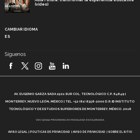
Aula Futura: transformar la experiencia educativa
(video)
Más que un festival cultural: así es la magia de
VIBRART 2026 (video)
CAMBIAR IDIOMA
ES
Javier Guzmán: investigación con impacto social
(video)
Síguenos
¡México, en el top del mundial de robótica FIRST
2026! (video)
Vida Tec: Pasión, disciplina y básquetbol, con Gael
Adame (video)
A
AV. EUGENIO GARZA SADA 2501 SUR COL. TECNOLÓGICO C.P. 64849 |
L
¿Cómo es el Modelo Educativo Tec? (video)
MONTERREY, NUEVO LEÓN, MÉXICO | TEL. +52 (81) 8358-2000 D.R.© INSTITUTO
TECNOLÓGICO Y DE ESTUDIOS SUPERIORES DE MONTERREY, MÉXICO. 2018
Vida Tec: Feminismo e Inteligencia Artificial, Paola
*DEC-520912 PROGRAMAS EN MODALIDAD ESCOLARIZADA.
Ricaurte (video)
AVISO LEGAL
POLÍTICAS DE PRIVACIDAD
AVISO DE PRIVACIDAD
SOBRE EL SITIO