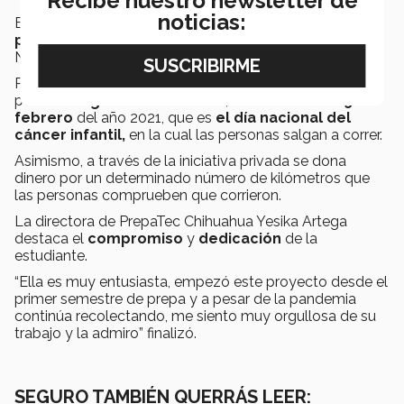
Recibe nuestro newsletter de
noticias:
En
Sumar para salvar
participan
alrededor de 15
persona
s entre familia, amistades y compañeros de
Noemí poco a poco más personas se unen.
Por otra parte, para el siguiente semestre ya se tienen
pensado
algunas actividades
,
una carrera
el
15 de
febrero
del año 2021, que es
el día nacional del
cáncer infantil,
en la cual las personas salgan a correr.
Asimismo, a través de la iniciativa privada se dona
dinero por un determinado número de kilómetros que
las personas comprueben que corrieron.
La directora de PrepaTec Chihuahua Yesika Artega
destaca el
compromiso
y
dedicación
de la
estudiante.
“Ella es muy entusiasta, empezó este proyecto desde el
primer semestre de prepa y a pesar de la pandemia
continúa recolectando, me siento muy orgullosa de su
trabajo y la admiro” finalizó.
SEGURO TAMBIÉN QUERRÁS LEER: