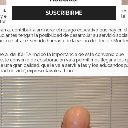
 claro tres elementos: formamos líderes con sentido empren
y es precisamente el sentido humano el que resalta en este
ctor general del campus.
an al contribuir a aminorar el rezago educativo que hay en el
diantes tengan la posibilidad de desarrollar su servicio socia
e a resaltar el sentido humano de la visión del Tec de Monter
eneral del ICHEA, indicó la importancia de este convenio que
 “este convenio de colaboración va a permitirnos llegar a los 
una gran calidad, que le va a servir a las y los educandos p
idad de vida”, expresó Javalera Lino.