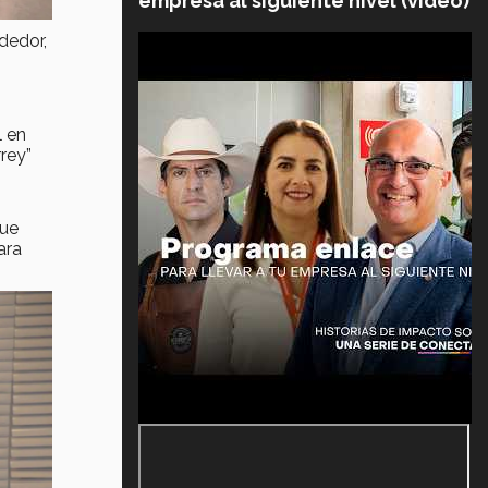
empresa al siguiente nivel (video)
dedor,
l en
rey”
que
ara