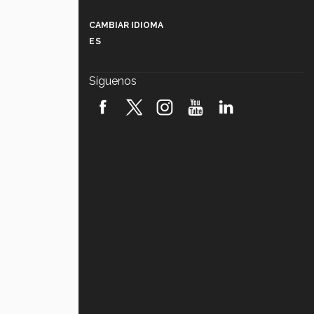
Más que un festival cultural: así es
la magia de VIBRART 2026 (video)
CAMBIAR IDIOMA
ES
Javier Guzmán: investigación con
impacto social (video)
Síguenos
¡México, en el top del mundial de
robótica FIRST 2026! (video)
Vida Tec: Pasión, disciplina y
básquetbol, con Gael Adame
(video)
¿Cómo es el Modelo Educativo
Tec? (video)
Vida Tec: Feminismo e Inteligencia
Artificial, Paola Ricaurte (video)