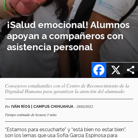
¡Salud emocional! Alumnos
apoyan a compañeros con
asistencia personal
Facebook
X
Consejeros estudiantiles con el Centro de Reconocimiento de la
Dignidad Humana para garantizar la atención del alumnado
Por
- 28/02/2022
IVÁN RÍOS | CAMPUS CHIHUAHUA
Tiempo estimado de lectura:3 mins
“Estamos para escucharte” y “está bien no estar bien”,
son los lemas que usa Sofía García Espinosa para