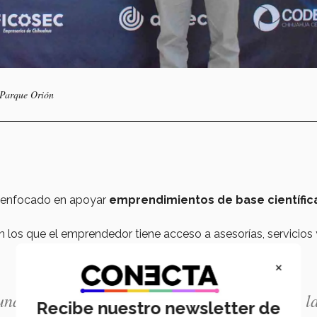
 Parque Orión
 enfocado en apoyar
emprendimientos
de base científic
 los que el emprendedor tiene acceso a asesorías, servicios 
×
una gran influencia en el emprendimiento de l
Recibe nuestro newsletter de