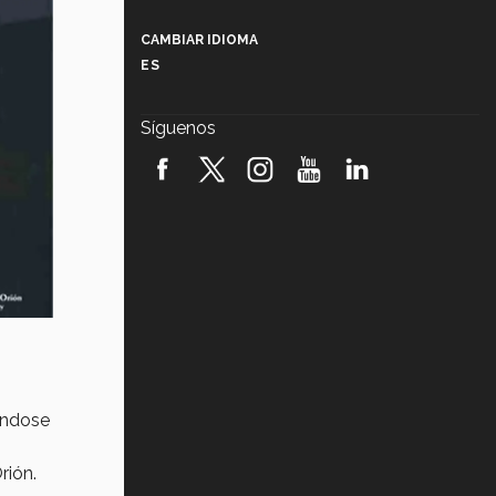
Más que un festival cultural: así es
la magia de VIBRART 2026 (video)
CAMBIAR IDIOMA
ES
Javier Guzmán: investigación con
impacto social (video)
Síguenos
¡México, en el top del mundial de
robótica FIRST 2026! (video)
Vida Tec: Pasión, disciplina y
básquetbol, con Gael Adame
(video)
¿Cómo es el Modelo Educativo
Tec? (video)
Vida Tec: Feminismo e Inteligencia
Artificial, Paola Ricaurte (video)
ándose
rión.