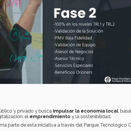
úblico y privado y busca
impulsar la economía local
, bas
italización, el
emprendimiento
y la sostenibilidad.
 parte de esta iniciativa a través del Parque Tecnológico O