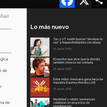
ahua
Lo más nuevo
Tec y UT Austin buscan "devolver la
voz" a hispanohablantes con afasia
05 Agosto 2026
gica,
El escritor que dice que la derrota
también merece ser contada
05 Agosto 2026
o de
Entre miles: mexicana gana beca de
maestría Erasmus Mundus LIVE
e
05 Agosto 2026
Movilidad y robots: sonorenses
ema de
colaboran en proyectos de
investigación