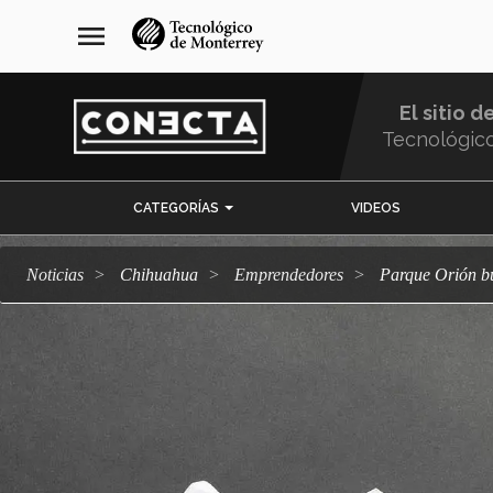
Pasar
navegación
menu
al
principal
contenido
principal
El sitio d
Tecnológic
Menu
CATEGORÍAS
VIDEOS
Comunidad
Noticias
Chihuahua
emprendedores
Parque Orión b