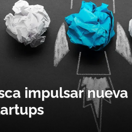
sca impulsar nueva
tartups