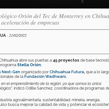
nológico Orión del Tec de Monterrey en Chihu
y aceleración de empresas
- 21/02/2022
HUA
hihuahua abre sus puertas a
45 proyectos
de base tecnoló
 programa
Stella Orión
.
 Next-Gen
organizado por
Chihuahua Futura
,
que a lo larg
cionales de la
Fundación Wadhwani
.
a en el emprendimiento de la región, ya que somos la única
lógica"
, indicó Odille Sánchez, coordinadora de programas d
ustria agroalimentaria, sustentabilidad, minería, energía,
ulso busca mejorar la calidad de vida y potenciar el ecosist