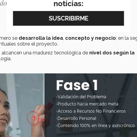
dora especializada en proyectos de base
noticias:
imero se
desarrolla la idea
,
concepto y negocio
; en la s
tuales sobre el proyecto.
os alcancen una madurez tecnológica de
nivel dos según la
logía.