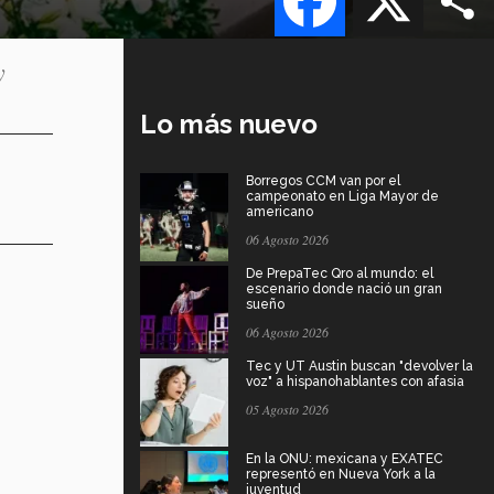
y
Lo más nuevo
Borregos CCM van por el
campeonato en Liga Mayor de
americano
06 Agosto 2026
De PrepaTec Qro al mundo: el
escenario donde nació un gran
sueño
06 Agosto 2026
Tec y UT Austin buscan "devolver la
voz" a hispanohablantes con afasia
05 Agosto 2026
En la ONU: mexicana y EXATEC
representó en Nueva York a la
juventud