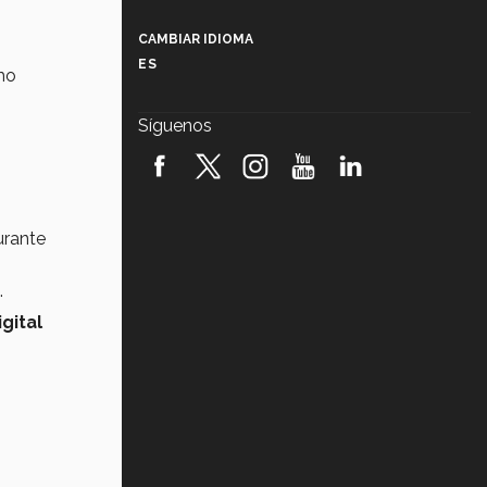
Más que un festival cultural: así es
la magia de VIBRART 2026 (video)
CAMBIAR IDIOMA
ES
mo
Javier Guzmán: investigación con
impacto social (video)
Síguenos
¡México, en el top del mundial de
robótica FIRST 2026! (video)
Vida Tec: Pasión, disciplina y
básquetbol, con Gael Adame
rante
(video)
¿Cómo es el Modelo Educativo
.
Tec? (video)
gital
Vida Tec: Feminismo e Inteligencia
Artificial, Paola Ricaurte (video)