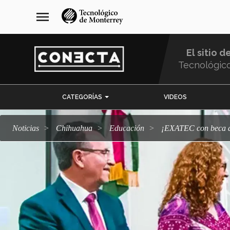
Pasar
navegación
menu
al
principal
contenido
principal
El sitio d
Tecnológic
Menu
CATEGORÍAS
VIDEOS
Comunidad
Noticias
Chihuahua
Educación
¡EXATEC con beca d