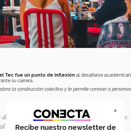
l Tec fue un punto de inflexión
al desafiarse académica
ante su carrera.
alora la construcción colectiva y te permite conocer a persona
×
 del Mañana y lloré de la emoción pensando:
l vez yo encaje en esto".
Recibe nuestro newsletter de