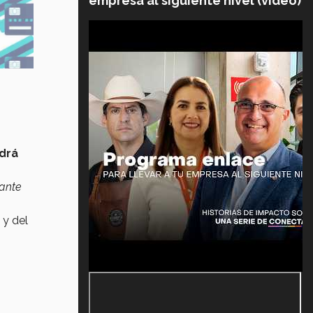
empresa al siguiente nivel (video)
odrá
tante
 y del