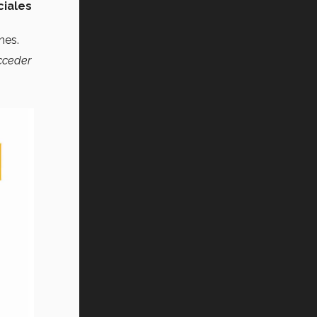
iales
nes.
acceder