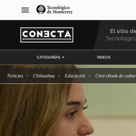
Pasar
navegación
menu
al
principal
contenido
principal
El sitio d
Tecnológic
Menu
CATEGORÍAS
VIDEOS
Comunidad
Noticias
Chihuahua
Educación
Crea ebook de cultu