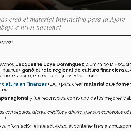
as creó el material interactivo para la Afore
abajo a nivel nacional
04/2022
jóvenes,
Jacqueline Loya Domínguez
, alumna de la Escuel
hihuahua),
ganó el reto regional de cultura financiera
al
o: el ahorro, el crédito, seguros y las afore.
nciatura en Finanzas
(LAF) para crear
material que fomen
ños.
apa regional
y fue reconocida como uno de los mejores trab
os con seguros, afores, créditos y ahorro, que son conceptos bá
ntó.
la información e interactividad, al contener links a simulador