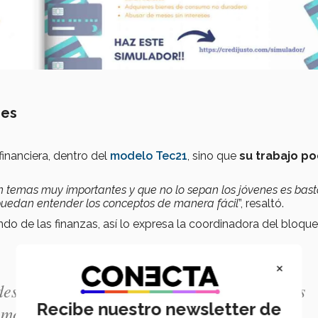
nes
inanciera, dentro del
modelo Tec21
, sino que
su trabajo p
on temas muy importantes y que no lo sepan los jóvenes es bas
 puedan entender los conceptos de manera fácil
”, resaltó.
o de las finanzas, así lo expresa la coordinadora del bloque
×
esde ya, porque para nuestra generación las
Recibe nuestro newsletter de
l momento en el que pensemos en el retiro
”.