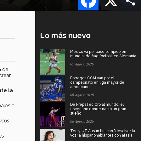
Lo más nuevo
México va por pase olímpico en
mundial de flag football en Alemania
07 Agosto 2026
a de
 crear
Borregos CCM van por el
campeonato en liga mayor de
americano
te la
06 Agosto 2026
De PrepaTec Qro al mundo: el
ajos a
escenario donde nació un gran
sueño
sicos
06 Agosto 2026
Tec y UT Austin buscan "devolver la
es
voz" a hispanohablantes con afasia