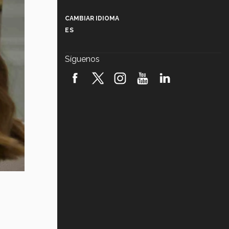
Más que un festival cultural: así es
la magia de VIBRART 2026 (video)
CAMBIAR IDIOMA
ES
Javier Guzmán: investigación con
impacto social (video)
Síguenos
¡México, en el top del mundial de
robótica FIRST 2026! (video)
Vida Tec: Pasión, disciplina y
básquetbol, con Gael Adame
(video)
¿Cómo es el Modelo Educativo
Tec? (video)
Vida Tec: Feminismo e Inteligencia
Artificial, Paola Ricaurte (video)