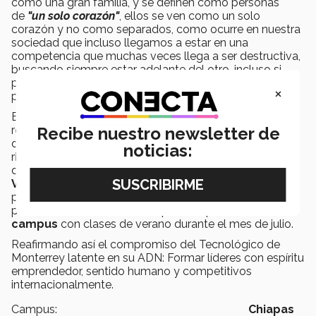
como una gran familia, y se definen como personas
de
"un solo corazón"
, ellos se ven como un solo
corazón y no como separados, como ocurre en nuestra
sociedad que incluso llegamos a estar en una
competencia que muchas veces llega a ser destructiva,
buscando siempre estar adelante del otro, incluso si
para eso tenemos que meterles el pie, lo cual me
×
parece tristísimo en nuestra sociedad.
Esta es la segunda generación del
Verano i,
el cual se
realiza cada año durante el mes de junio. Sin embargo,
Recibe nuestro newsletter de
debido al impacto que ha generado en los jóvenes y la
noticias:
riqueza cultural que ofrece el estado, en el Tecnológico
de Monterrey en Chiapas se abrió un
tercer grupo de
Verano i
, quienes continuarán y fortalecerán los
proyectos que han sido implementados por sus
predecesores. Siendo el campus Chiapas,
el único
campus
con clases de verano durante el mes de julio.
Reafirmando así el compromiso del Tecnológico de
Monterrey latente en su ADN: Formar líderes con espíritu
emprendedor, sentido humano y competitivos
internacionalmente.
Campus:
Chiapas