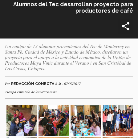
Alumnos del Tec desarrollan proyecto para
productores de café
Un equipo de 13 alumnos provenientes del Tec de Monterrey en
Santa Fé, Ciudad de México y Estado de México, diseñaron un
proyecto para el apoyo a la actividad económica de la Unión de
Productores Maya Vinic durante el Verano i en San Cristóbal de
Las Casas, Chiapas.
Por
- 07/07/2017
REDACCIÓN CONECTA 2.0
Tiempo estimado de lectura:4 mins