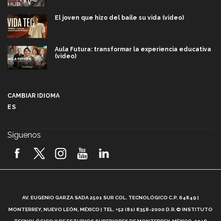
El joven que hizo del baile su vida (video)
Aula Futura: transformar la experiencia educativa
(video)
Más que un festival cultural: así es la magia de
VIBRART 2026 (video)
CAMBIAR IDIOMA
ES
Javier Guzmán: investigación con impacto social
(video)
Síguenos
¡México, en el top del mundial de robótica FIRST
2026! (video)
Vida Tec: Pasión, disciplina y básquetbol, con Gael
Adame (video)
A
AV. EUGENIO GARZA SADA 2501 SUR COL. TECNOLÓGICO C.P. 64849 |
L
¿Cómo es el Modelo Educativo Tec? (video)
MONTERREY, NUEVO LEÓN, MÉXICO | TEL. +52 (81) 8358-2000 D.R.© INSTITUTO