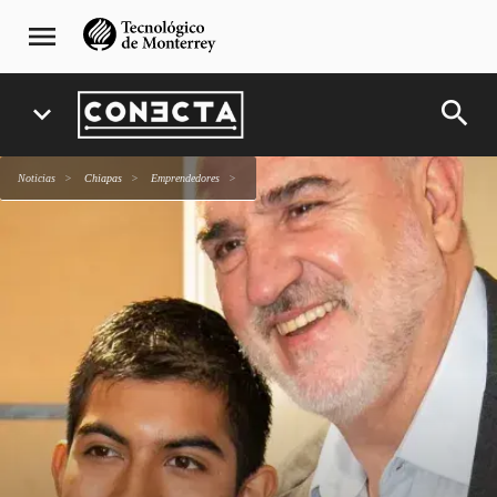
Pasar
navegación
menu
al
principal
contenido
principal
search
expand_more
Noticias
Chiapas
emprendedores