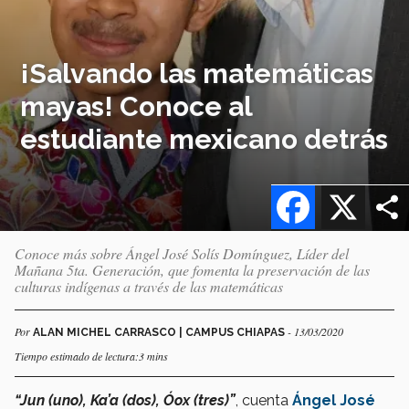
¡Salvando las matemáticas
mayas! Conoce al
estudiante mexicano detrás
Facebook
X
Conoce más sobre Ángel José Solís Domínguez, Líder del
Mañana 5ta. Generación, que fomenta la preservación de las
culturas indígenas a través de las matemáticas
Por
- 13/03/2020
ALAN MICHEL CARRASCO | CAMPUS CHIAPAS
Tiempo estimado de lectura:3 mins
“Jun (uno), Ka’a (dos), Óox (tres)”
, cuenta
Ángel José